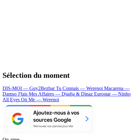
Sélection du moment
DIS-MOI — Guy2Bezbar
Tu Connais — Werenoi
Macarena —
Damso
J'fais Mes Affaires — Djadja & Dinaz
Eurostar — Ninho
All Eyes On Me — Werenoi
On aime