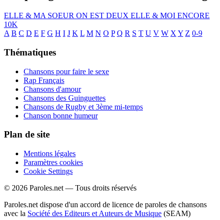
ELLE & MA SOEUR
ON EST DEUX
ELLE & MOI
ENCORE
10K
A
B
C
D
E
F
G
H
I
J
K
L
M
N
O
P
Q
R
S
T
U
V
W
X
Y
Z
0-9
Thématiques
Chansons pour faire le sexe
Rap Français
Chansons d'amour
Chansons des Guinguettes
Chansons de Rugby et 3ème mi-temps
Chanson bonne humeur
Plan de site
Mentions légales
Paramètres cookies
Cookie Settings
© 2026 Paroles.net — Tous droits réservés
Paroles.net dispose d'un accord de licence de paroles de chansons
avec la
Société des Editeurs et Auteurs de Musique
(SEAM)