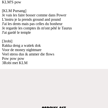
KLM'S pow
[KLM Pursang]
Je vais les faire bosser comme dans Power
L'instru je la prends ground and pound
J'ai les dents mais pas celles du bonheur
Je regarde les comptes ils m'ont pété le Taurus
J'ai gardé le temple
[3robi]
Rakka deng a watiek dok
Voor de money nightmare
Veel stress dus ik ammer die flows
Pow pow pow
3Robi met KLM