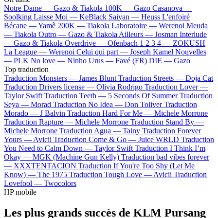
Notre Dame —
Gazo & Tiakola
100K —
Gazo
Casanova —
Soolking
Laisse Moi —
KeBlack
Saiyan —
Heuss L'enfoiré
Bécane —
Yamê
200K —
Tiakola
Laboratoire —
Werenoi
Meuda
—
Tiakola
Outro —
Gazo & Tiakola
Ailleurs —
Josman
Interlude
—
Gazo & Tiakola
Overdrive —
Ofenbach
1 2 3 4 —
ZOKUSH
La League —
Werenoi
Celui qui part —
Joseph Kamel
Nouvelles
—
PLK
No love —
Ninho
Urus —
Favé (FR)
DIE —
Gazo
Top traduction
Traduction Monsters —
James Blunt
Traduction Streets —
Doja Cat
Traduction Drivers license —
Olivia Rodrigo
Traduction Lover —
Taylor Swift
Traduction Teeth —
5 Seconds Of Summer
Traduction
Seya —
Morad
Traduction No Idea —
Don Toliver
Traduction
Morado —
J Balvin
Traduction Hard For Me —
Michele Morrone
Traduction Rapture —
Michele Morrone
Traduction Stand By —
Michele Morrone
Traduction Agua —
Tainy
Traduction Forever
Yours —
Avicii
Traduction Come & Go —
Juice WRLD
Traduction
You Need to Calm Down —
Taylor Swift
Traduction I Think I’m
Okay —
MGK (Machine Gun Kelly)
Traduction bad vibes forever
—
XXXTENTACION
Traduction If You're Too Shy (Let Me
Know) —
The 1975
Traduction Tough Love —
Avicii
Traduction
Lovefool —
Twocolors
HP mobile
Les plus grands succès de KLM Pursang