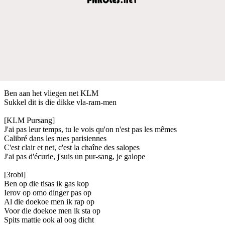
Ben aan het vliegen net KLM
Sukkel dit is die dikke vla-ram-men
[KLM Pursang]
J'ai pas leur temps, tu le vois qu'on n'est pas les mêmes
Calibré dans les rues parisiennes
C'est clair et net, c'est la chaîne des salopes
J'ai pas d'écurie, j'suis un pur-sang, je galope
[3robi]
Ben op die tisas ik gas kop
Ierov op omo dinger pas op
Al die doekoe men ik rap op
Voor die doekoe men ik sta op
Spits mattie ook al oog dicht