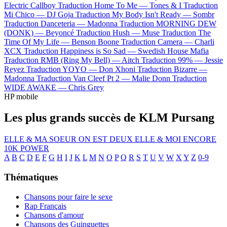
Electric Callboy
Traduction Home To Me —
Tones & I
Traduction
Mi Chico —
DJ Goja
Traduction My Body Isn't Ready —
Sombr
Traduction Danceteria —
Madonna
Traduction MORNING DEW
(DONK) —
Beyoncé
Traduction Hush —
Muse
Traduction The
Time Of My Life —
Benson Boone
Traduction Camera —
Charli
XCX
Traduction Happiness is So Sad —
Swedish House Mafia
Traduction RMB (Ring My Bell) —
Aitch
Traduction 99% —
Jessie
Reyez
Traduction YOYO —
Don Xhoni
Traduction Bizarre —
Madonna
Traduction Van Cleef Pt 2 —
Malie Donn
Traduction
WIDE AWAKE —
Chris Grey
HP mobile
Les plus grands succès de KLM Pursang
ELLE & MA SOEUR
ON EST DEUX
ELLE & MOI
ENCORE
10K
POWER
A
B
C
D
E
F
G
H
I
J
K
L
M
N
O
P
Q
R
S
T
U
V
W
X
Y
Z
0-9
Thématiques
Chansons pour faire le sexe
Rap Français
Chansons d'amour
Chansons des Guinguettes