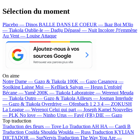
Sélection du moment
Placebo — Dinos
BALLE DANS LE COEUR — Ikaz Boi
M3lo
— Tiakola
Oublie-le — Dadju
Dépassé — Nuit Incolore
J't'emmène
Au Vent — Louise Attaque
On aime
Notre Dame —
Gazo & Tiakola
100K —
Gazo
Casanova —
Soolking
Laisse Moi —
KeBlack
Saiyan —
Heuss L'enfoiré
Bécane —
Yamê
200K —
Tiakola
Laboratoire —
Werenoi
Meuda
—
Tiakola
Outro —
Gazo & Tiakola
Ailleurs —
Josman
Interlude
—
Gazo & Tiakola
Overdrive —
Ofenbach
1 2 3 4 —
ZOKUSH
La League —
Werenoi
Celui qui part —
Joseph Kamel
Nouvelles
—
PLK
No love —
Ninho
Urus —
Favé (FR)
DIE —
Gazo
Top traduction
Traduction des fleurs —
Tove Lo
Traduction AH HA —
Cardi B
Traduction Coulda Shoulda Woulda —
Russ
Traduction KYLIAN
DICTADOR —
SurNervis
Traduction The Way You Are —