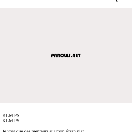
KLM PS
KLM PS
Je vois que des menteurs sur mon écran plat