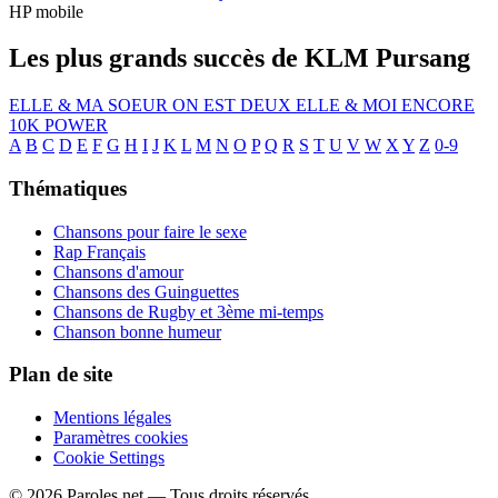
HP mobile
Les plus grands succès de KLM Pursang
ELLE & MA SOEUR
ON EST DEUX
ELLE & MOI
ENCORE
10K
POWER
A
B
C
D
E
F
G
H
I
J
K
L
M
N
O
P
Q
R
S
T
U
V
W
X
Y
Z
0-9
Thématiques
Chansons pour faire le sexe
Rap Français
Chansons d'amour
Chansons des Guinguettes
Chansons de Rugby et 3ème mi-temps
Chanson bonne humeur
Plan de site
Mentions légales
Paramètres cookies
Cookie Settings
© 2026 Paroles.net — Tous droits réservés