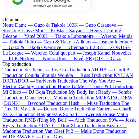
On aime
Notre Dame —
Gazo & Tiakola
100K —
Gazo
Casanova —
Soolking
Laisse Moi —
KeBlack
Saiyan —
Heuss L'enfoiré
Bécane —
Yamê
200K —
Tiakola
Laboratoire —
Werenoi
Meuda
—
Tiakola
Outro —
Gazo & Tiakola
Ailleurs —
Josman
Interlude
—
Gazo & Tiakola
Overdrive —
Ofenbach
1 2 3 4 —
ZOKUSH
La League —
Werenoi
Celui qui part —
Joseph Kamel
Nouvelles
—
PLK
No love —
Ninho
Urus —
Favé (FR)
DIE —
Gazo
Top traduction
Traduction des fleurs —
Tove Lo
Traduction AH HA —
Cardi B
Traduction Coulda Shoulda Woulda —
Russ
Traduction KYLIAN
DICTADOR —
SurNervis
Traduction The Way You Are —
Electric Callboy
Traduction Home To Me —
Tones & I
Traduction
Mi Chico —
DJ Goja
Traduction My Body Isn't Ready —
Sombr
Traduction Danceteria —
Madonna
Traduction MORNING DEW
(DONK) —
Beyoncé
Traduction Hush —
Muse
Traduction The
Time Of My Life —
Benson Boone
Traduction Camera —
Charli
XCX
Traduction Happiness is So Sad —
Swedish House Mafia
Traduction RMB (Ring My Bell) —
Aitch
Traduction 99% —
Jessie
Reyez
Traduction YOYO —
Don Xhoni
Traduction Bizarre —
Madonna
Traduction Van Cleef Pt 2 —
Malie Donn
Traduction
WIDE AWAKE —
Chris Grey