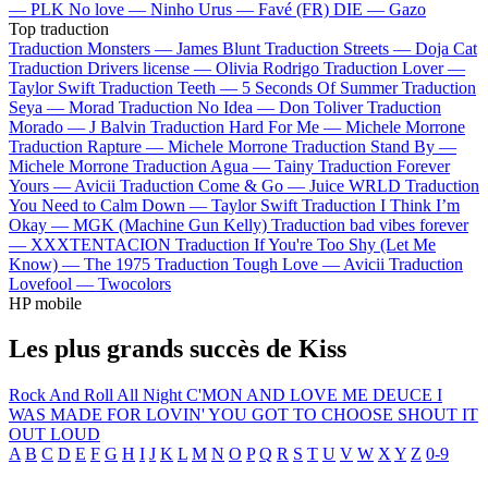
—
PLK
No love —
Ninho
Urus —
Favé (FR)
DIE —
Gazo
Top traduction
Traduction Monsters —
James Blunt
Traduction Streets —
Doja Cat
Traduction Drivers license —
Olivia Rodrigo
Traduction Lover —
Taylor Swift
Traduction Teeth —
5 Seconds Of Summer
Traduction
Seya —
Morad
Traduction No Idea —
Don Toliver
Traduction
Morado —
J Balvin
Traduction Hard For Me —
Michele Morrone
Traduction Rapture —
Michele Morrone
Traduction Stand By —
Michele Morrone
Traduction Agua —
Tainy
Traduction Forever
Yours —
Avicii
Traduction Come & Go —
Juice WRLD
Traduction
You Need to Calm Down —
Taylor Swift
Traduction I Think I’m
Okay —
MGK (Machine Gun Kelly)
Traduction bad vibes forever
—
XXXTENTACION
Traduction If You're Too Shy (Let Me
Know) —
The 1975
Traduction Tough Love —
Avicii
Traduction
Lovefool —
Twocolors
HP mobile
Les plus grands succès de Kiss
Rock And Roll All Night
C'MON AND LOVE ME
DEUCE
I
WAS MADE FOR LOVIN' YOU
GOT TO CHOOSE
SHOUT IT
OUT LOUD
A
B
C
D
E
F
G
H
I
J
K
L
M
N
O
P
Q
R
S
T
U
V
W
X
Y
Z
0-9