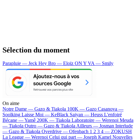
Sélection du moment
Parapluie — Jeck
Hey Bro — Eloïz
ON Y VA — Smily
On aime
Notre Dame —
Gazo & Tiakola
100K —
Gazo
Casanova —
Soolking
Laisse Moi —
KeBlack
Saiyan —
Heuss L'enfoiré
Bécane —
Yamê
200K —
Tiakola
Laboratoire —
Werenoi
Meuda
—
Tiakola
Outro —
Gazo & Tiakola
Ailleurs —
Josman
Interlude
—
Gazo & Tiakola
Overdrive —
Ofenbach
1 2 3 4 —
ZOKUSH
La League —
Werenoi
Celui qui part —
Joseph Kamel
Nouvelles