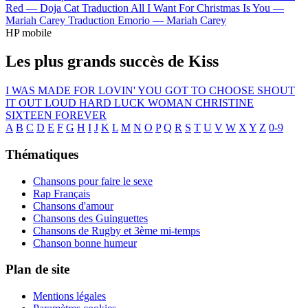
Red —
Doja Cat
Traduction All I Want For Christmas Is You —
Mariah Carey
Traduction Emorio —
Mariah Carey
HP mobile
Les plus grands succès de Kiss
I WAS MADE FOR LOVIN' YOU
GOT TO CHOOSE
SHOUT
IT OUT LOUD
HARD LUCK WOMAN
CHRISTINE
SIXTEEN
FOREVER
A
B
C
D
E
F
G
H
I
J
K
L
M
N
O
P
Q
R
S
T
U
V
W
X
Y
Z
0-9
Thématiques
Chansons pour faire le sexe
Rap Français
Chansons d'amour
Chansons des Guinguettes
Chansons de Rugby et 3ème mi-temps
Chanson bonne humeur
Plan de site
Mentions légales