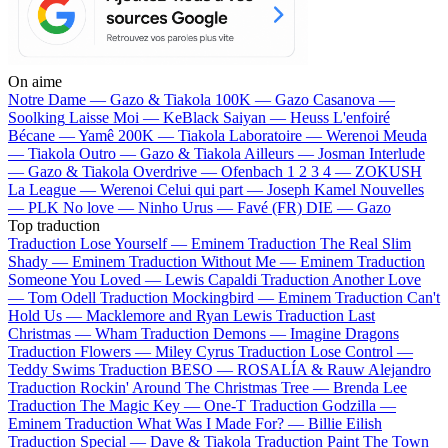
On aime
Notre Dame —
Gazo & Tiakola
100K —
Gazo
Casanova —
Soolking
Laisse Moi —
KeBlack
Saiyan —
Heuss L'enfoiré
Bécane —
Yamê
200K —
Tiakola
Laboratoire —
Werenoi
Meuda
—
Tiakola
Outro —
Gazo & Tiakola
Ailleurs —
Josman
Interlude
—
Gazo & Tiakola
Overdrive —
Ofenbach
1 2 3 4 —
ZOKUSH
La League —
Werenoi
Celui qui part —
Joseph Kamel
Nouvelles
—
PLK
No love —
Ninho
Urus —
Favé (FR)
DIE —
Gazo
Top traduction
Traduction Lose Yourself —
Eminem
Traduction The Real Slim
Shady —
Eminem
Traduction Without Me —
Eminem
Traduction
Someone You Loved —
Lewis Capaldi
Traduction Another Love
—
Tom Odell
Traduction Mockingbird —
Eminem
Traduction Can't
Hold Us —
Macklemore and Ryan Lewis
Traduction Last
Christmas —
Wham
Traduction Demons —
Imagine Dragons
Traduction Flowers —
Miley Cyrus
Traduction Lose Control —
Teddy Swims
Traduction BESO —
ROSALÍA & Rauw Alejandro
Traduction Rockin' Around The Christmas Tree —
Brenda Lee
Traduction The Magic Key —
One-T
Traduction Godzilla —
Eminem
Traduction What Was I Made For? —
Billie Eilish
Traduction Special —
Dave & Tiakola
Traduction Paint The Town