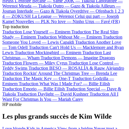
Heuss L'enfoiré
Bécane —
Yamê
200K —
Tiakola
Laboratoire —
Werenoi
Meuda —
Tiakola
Outro —
Gazo & Tiakola
Ailleurs —
Josman
Interlude —
Gazo & Tiakola
Overdrive —
Ofenbach
1 2 3
4 —
ZOKUSH
La League —
Werenoi
Celui qui part —
Joseph
Kamel
Nouvelles —
PLK
No love —
Ninho
Urus —
Favé (FR)
Top traduction
Traduction Lose Yourself —
Eminem
Traduction The Real Slim
Shady —
Eminem
Traduction Without Me —
Eminem
Traduction
Someone You Loved —
Lewis Capaldi
Traduction Another Love
—
Tom Odell
Traduction Can't Hold Us —
Macklemore and Ryan
Lewis
Traduction Mockingbird —
Eminem
Traduction Last
Christmas —
Wham
Traduction Demons —
Imagine Dragons
Traduction Flowers —
Miley Cyrus
Traduction Lose Control —
Teddy Swims
Traduction BESO —
ROSALÍA & Rauw Alejandro
Traduction Rockin' Around The Christmas Tree —
Brenda Lee
Traduction The Magic Key —
One-T
Traduction Godzilla —
Eminem
Traduction What Was I Made For? —
Billie Eilish
Traduction Emorio —
Billie Eilish
Traduction Special —
Dave &
Tiakola
Traduction Daylight —
David Kushner
Traduction All I
Want For Christmas Is You —
Mariah Carey
HP mobile
Les plus grands succès de Kim Wilde
Love blonde
Kids in America
View from a bridge
Never trust a