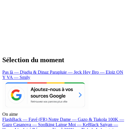
Sélection du moment
Pas là — Djadja & Dinaz
Parapluie — Jeck
Hey Bro — Eloïz
ON
Y VA — Smily
On aime
FlashBack —
Favé (FR)
Notre Dame —
Gazo & Tiakola
100K —
Gazo
Casanova —
Soolking
Laisse Moi —
KeBlack
Saiyan —