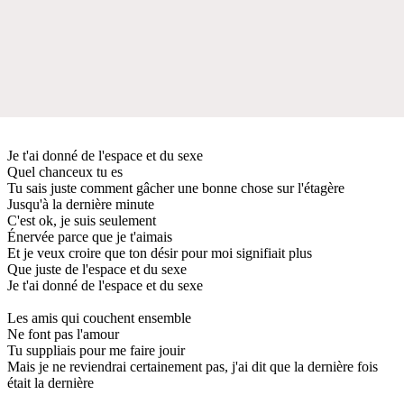
Je t'ai donné de l'espace et du sexe
Quel chanceux tu es
Tu sais juste comment gâcher une bonne chose sur l'étagère
Jusqu'à la dernière minute
C'est ok, je suis seulement
Énervée parce que je t'aimais
Et je veux croire que ton désir pour moi signifiait plus
Que juste de l'espace et du sexe
Je t'ai donné de l'espace et du sexe
Les amis qui couchent ensemble
Ne font pas l'amour
Tu suppliais pour me faire jouir
Mais je ne reviendrai certainement pas, j'ai dit que la dernière fois
était la dernière