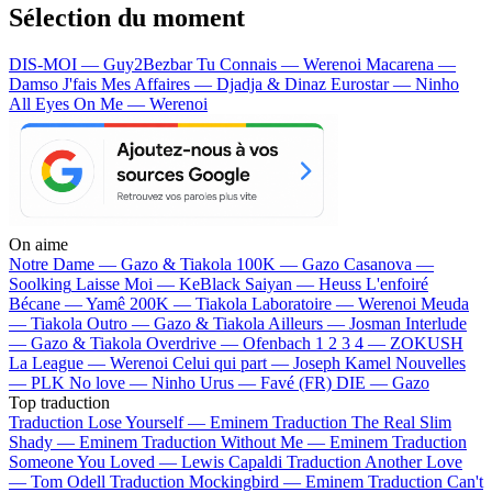
Sélection du moment
DIS-MOI — Guy2Bezbar
Tu Connais — Werenoi
Macarena —
Damso
J'fais Mes Affaires — Djadja & Dinaz
Eurostar — Ninho
All Eyes On Me — Werenoi
On aime
Notre Dame —
Gazo & Tiakola
100K —
Gazo
Casanova —
Soolking
Laisse Moi —
KeBlack
Saiyan —
Heuss L'enfoiré
Bécane —
Yamê
200K —
Tiakola
Laboratoire —
Werenoi
Meuda
—
Tiakola
Outro —
Gazo & Tiakola
Ailleurs —
Josman
Interlude
—
Gazo & Tiakola
Overdrive —
Ofenbach
1 2 3 4 —
ZOKUSH
La League —
Werenoi
Celui qui part —
Joseph Kamel
Nouvelles
—
PLK
No love —
Ninho
Urus —
Favé (FR)
DIE —
Gazo
Top traduction
Traduction Lose Yourself —
Eminem
Traduction The Real Slim
Shady —
Eminem
Traduction Without Me —
Eminem
Traduction
Someone You Loved —
Lewis Capaldi
Traduction Another Love
—
Tom Odell
Traduction Mockingbird —
Eminem
Traduction Can't