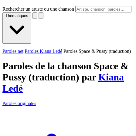
Rechercher un artiste ou une chanson
Thématiques
Paroles.net
Paroles Kiana Ledé
Paroles Space & Pussy (traduction)
Paroles de la chanson Space &
Pussy (traduction) par
Kiana
Ledé
Paroles originales