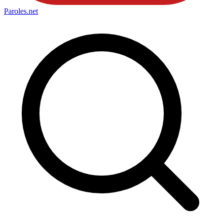
Paroles
.net