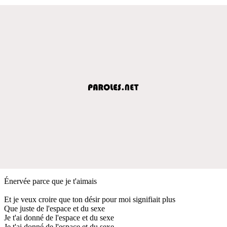
Énervée parce que je t'aimais
Et je veux croire que ton désir pour moi signifiait plus
Que juste de l'espace et du sexe
Je t'ai donné de l'espace et du sexe
Je t'ai donné de l'espace et du sexe