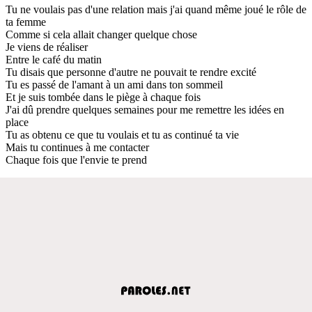
Tu ne voulais pas d'une relation mais j'ai quand même joué le rôle de
ta femme
Comme si cela allait changer quelque chose
Je viens de réaliser
Entre le café du matin
Tu disais que personne d'autre ne pouvait te rendre excité
Tu es passé de l'amant à un ami dans ton sommeil
Et je suis tombée dans le piège à chaque fois
J'ai dû prendre quelques semaines pour me remettre les idées en
place
Tu as obtenu ce que tu voulais et tu as continué ta vie
Mais tu continues à me contacter
Chaque fois que l'envie te prend