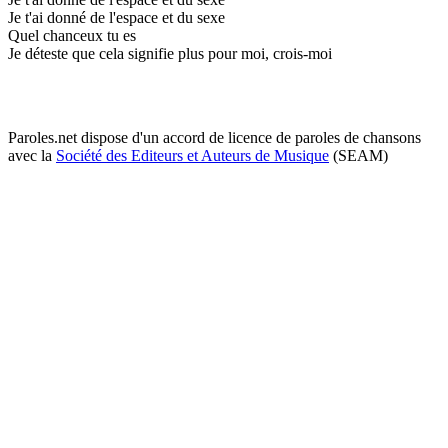
Je t'ai donné de l'espace et du sexe
Quel chanceux tu es
Je déteste que cela signifie plus pour moi, crois-moi
Paroles.net dispose d'un accord de licence de paroles de chansons
avec la
Société des Editeurs et Auteurs de Musique
(SEAM)