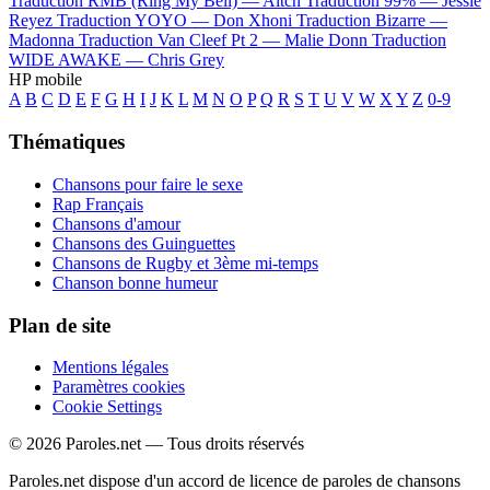
Traduction RMB (Ring My Bell) —
Aitch
Traduction 99% —
Jessie
Reyez
Traduction YOYO —
Don Xhoni
Traduction Bizarre —
Madonna
Traduction Van Cleef Pt 2 —
Malie Donn
Traduction
WIDE AWAKE —
Chris Grey
HP mobile
A
B
C
D
E
F
G
H
I
J
K
L
M
N
O
P
Q
R
S
T
U
V
W
X
Y
Z
0-9
Thématiques
Chansons pour faire le sexe
Rap Français
Chansons d'amour
Chansons des Guinguettes
Chansons de Rugby et 3ème mi-temps
Chanson bonne humeur
Plan de site
Mentions légales
Paramètres cookies
Cookie Settings
© 2026 Paroles.net — Tous droits réservés
Paroles.net dispose d'un accord de licence de paroles de chansons