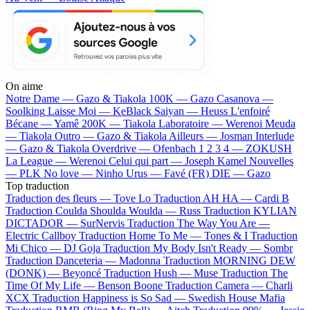
On aime
Notre Dame —
Gazo & Tiakola
100K —
Gazo
Casanova —
Soolking
Laisse Moi —
KeBlack
Saiyan —
Heuss L'enfoiré
Bécane —
Yamê
200K —
Tiakola
Laboratoire —
Werenoi
Meuda
—
Tiakola
Outro —
Gazo & Tiakola
Ailleurs —
Josman
Interlude
—
Gazo & Tiakola
Overdrive —
Ofenbach
1 2 3 4 —
ZOKUSH
La League —
Werenoi
Celui qui part —
Joseph Kamel
Nouvelles
—
PLK
No love —
Ninho
Urus —
Favé (FR)
DIE —
Gazo
Top traduction
Traduction des fleurs —
Tove Lo
Traduction AH HA —
Cardi B
Traduction Coulda Shoulda Woulda —
Russ
Traduction KYLIAN
DICTADOR —
SurNervis
Traduction The Way You Are —
Electric Callboy
Traduction Home To Me —
Tones & I
Traduction
Mi Chico —
DJ Goja
Traduction My Body Isn't Ready —
Sombr
Traduction Danceteria —
Madonna
Traduction MORNING DEW
(DONK) —
Beyoncé
Traduction Hush —
Muse
Traduction The
Time Of My Life —
Benson Boone
Traduction Camera —
Charli
XCX
Traduction Happiness is So Sad —
Swedish House Mafia