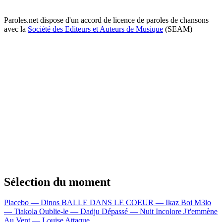
Paroles.net dispose d'un accord de licence de paroles de chansons
avec la
Société des Editeurs et Auteurs de Musique
(SEAM)
Sélection du moment
Placebo — Dinos
BALLE DANS LE COEUR — Ikaz Boi
M3lo
— Tiakola
Oublie-le — Dadju
Dépassé — Nuit Incolore
J't'emmène
Au Vent — Louise Attaque