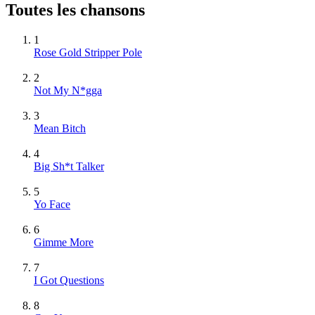
Toutes les chansons
1
Rose Gold Stripper Pole
2
Not My N*gga
3
Mean Bitch
4
Big Sh*t Talker
5
Yo Face
6
Gimme More
7
I Got Questions
8