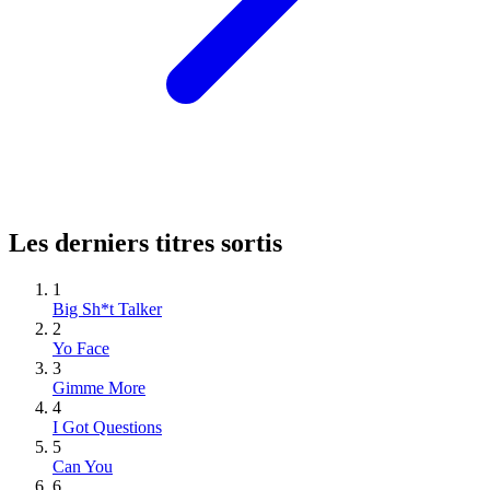
Les derniers titres sortis
1
Big Sh*t Talker
2
Yo Face
3
Gimme More
4
I Got Questions
5
Can You
6