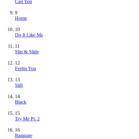
Can You
9
Home
10
Do It Like Me
11
Slip & Slide
12
Feelin You
13
Still
14
Black
15
Try Me Pt. 2
16
Baggage