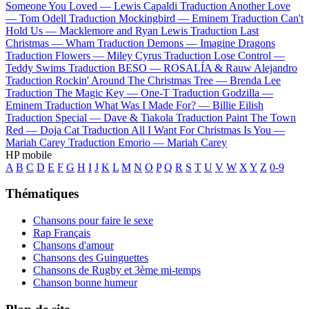
Someone You Loved —
Lewis Capaldi
Traduction Another Love
—
Tom Odell
Traduction Mockingbird —
Eminem
Traduction Can't
Hold Us —
Macklemore and Ryan Lewis
Traduction Last
Christmas —
Wham
Traduction Demons —
Imagine Dragons
Traduction Flowers —
Miley Cyrus
Traduction Lose Control —
Teddy Swims
Traduction BESO —
ROSALÍA & Rauw Alejandro
Traduction Rockin' Around The Christmas Tree —
Brenda Lee
Traduction The Magic Key —
One-T
Traduction Godzilla —
Eminem
Traduction What Was I Made For? —
Billie Eilish
Traduction Special —
Dave & Tiakola
Traduction Paint The Town
Red —
Doja Cat
Traduction All I Want For Christmas Is You —
Mariah Carey
Traduction Emorio —
Mariah Carey
HP mobile
A
B
C
D
E
F
G
H
I
J
K
L
M
N
O
P
Q
R
S
T
U
V
W
X
Y
Z
0-9
Thématiques
Chansons pour faire le sexe
Rap Français
Chansons d'amour
Chansons des Guinguettes
Chansons de Rugby et 3ème mi-temps
Chanson bonne humeur