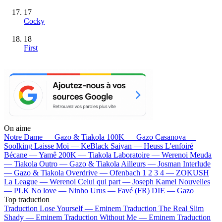
17
Cocky
18
First
On aime
Notre Dame —
Gazo & Tiakola
100K —
Gazo
Casanova —
Soolking
Laisse Moi —
KeBlack
Saiyan —
Heuss L'enfoiré
Bécane —
Yamê
200K —
Tiakola
Laboratoire —
Werenoi
Meuda
—
Tiakola
Outro —
Gazo & Tiakola
Ailleurs —
Josman
Interlude
—
Gazo & Tiakola
Overdrive —
Ofenbach
1 2 3 4 —
ZOKUSH
La League —
Werenoi
Celui qui part —
Joseph Kamel
Nouvelles
—
PLK
No love —
Ninho
Urus —
Favé (FR)
DIE —
Gazo
Top traduction
Traduction Lose Yourself —
Eminem
Traduction The Real Slim
Shady —
Eminem
Traduction Without Me —
Eminem
Traduction