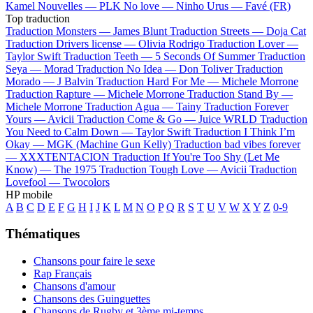
Kamel
Nouvelles —
PLK
No love —
Ninho
Urus —
Favé (FR)
Top traduction
Traduction Monsters —
James Blunt
Traduction Streets —
Doja Cat
Traduction Drivers license —
Olivia Rodrigo
Traduction Lover —
Taylor Swift
Traduction Teeth —
5 Seconds Of Summer
Traduction
Seya —
Morad
Traduction No Idea —
Don Toliver
Traduction
Morado —
J Balvin
Traduction Hard For Me —
Michele Morrone
Traduction Rapture —
Michele Morrone
Traduction Stand By —
Michele Morrone
Traduction Agua —
Tainy
Traduction Forever
Yours —
Avicii
Traduction Come & Go —
Juice WRLD
Traduction
You Need to Calm Down —
Taylor Swift
Traduction I Think I’m
Okay —
MGK (Machine Gun Kelly)
Traduction bad vibes forever
—
XXXTENTACION
Traduction If You're Too Shy (Let Me
Know) —
The 1975
Traduction Tough Love —
Avicii
Traduction
Lovefool —
Twocolors
HP mobile
A
B
C
D
E
F
G
H
I
J
K
L
M
N
O
P
Q
R
S
T
U
V
W
X
Y
Z
0-9
Thématiques
Chansons pour faire le sexe
Rap Français
Chansons d'amour
Chansons des Guinguettes
Chansons de Rugby et 3ème mi-temps