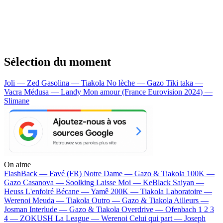
Sélection du moment
Joli — Zed
Gasolina — Tiakola
No lèche — Gazo
Tiki taka —
Vacra
Médusa — Landy
Mon amour (France Eurovision 2024) —
Slimane
On aime
FlashBack —
Favé (FR)
Notre Dame —
Gazo & Tiakola
100K —
Gazo
Casanova —
Soolking
Laisse Moi —
KeBlack
Saiyan —
Heuss L'enfoiré
Bécane —
Yamê
200K —
Tiakola
Laboratoire —
Werenoi
Meuda —
Tiakola
Outro —
Gazo & Tiakola
Ailleurs —
Josman
Interlude —
Gazo & Tiakola
Overdrive —
Ofenbach
1 2 3
4 —
ZOKUSH
La League —
Werenoi
Celui qui part —
Joseph