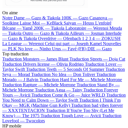
On aime
Notre Dame —
Gazo & Tiakola
100K —
Gazo
Casanova —
Soolking
Laisse Moi —
KeBlack
Saiyan —
Heuss L'enfoiré
Bécane —
Yamê
200K —
Tiakola
Laboratoire —
Werenoi
Meuda
—
Tiakola
Outro —
Gazo & Tiakola
Ailleurs —
Josman
Interlude
—
Gazo & Tiakola
Overdrive —
Ofenbach
1 2 3 4 —
ZOKUSH
La League —
Werenoi
Celui qui part —
Joseph Kamel
Nouvelles
—
PLK
No love —
Ninho
Urus —
Favé (FR)
DIE —
Gazo
Top traduction
Traduction Monsters —
James Blunt
Traduction Streets —
Doja Cat
Traduction Drivers license —
Olivia Rodrigo
Traduction Lover —
Taylor Swift
Traduction Teeth —
5 Seconds Of Summer
Traduction
Seya —
Morad
Traduction No Idea —
Don Toliver
Traduction
Morado —
J Balvin
Traduction Hard For Me —
Michele Morrone
Traduction Rapture —
Michele Morrone
Traduction Stand By —
Michele Morrone
Traduction Agua —
Tainy
Traduction Forever
Yours —
Avicii
Traduction Come & Go —
Juice WRLD
Traduction
You Need to Calm Down —
Taylor Swift
Traduction I Think I’m
Okay —
MGK (Machine Gun Kelly)
Traduction bad vibes forever
—
XXXTENTACION
Traduction If You're Too Shy (Let Me
Know) —
The 1975
Traduction Tough Love —
Avicii
Traduction
Lovefool —
Twocolors
HP mobile