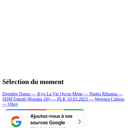
Sélection du moment
Dernière Danse — Kyo
La Vie Qu'on Mène — Ninho
Rihanna —
SDM
Emotif (Booska 1H) — PLK
10.03.2023 — Werenoi
Cabeza
— Oboy