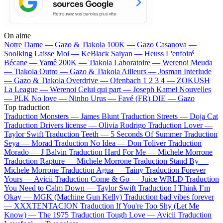
On aime
Notre Dame —
Gazo & Tiakola
100K —
Gazo
Casanova —
Soolking
Laisse Moi —
KeBlack
Saiyan —
Heuss L'enfoiré
Bécane —
Yamê
200K —
Tiakola
Laboratoire —
Werenoi
Meuda
—
Tiakola
Outro —
Gazo & Tiakola
Ailleurs —
Josman
Interlude
—
Gazo & Tiakola
Overdrive —
Ofenbach
1 2 3 4 —
ZOKUSH
La League —
Werenoi
Celui qui part —
Joseph Kamel
Nouvelles
—
PLK
No love —
Ninho
Urus —
Favé (FR)
DIE —
Gazo
Top traduction
Traduction Monsters —
James Blunt
Traduction Streets —
Doja Cat
Traduction Drivers license —
Olivia Rodrigo
Traduction Lover —
Taylor Swift
Traduction Teeth —
5 Seconds Of Summer
Traduction
Seya —
Morad
Traduction No Idea —
Don Toliver
Traduction
Morado —
J Balvin
Traduction Hard For Me —
Michele Morrone
Traduction Rapture —
Michele Morrone
Traduction Stand By —
Michele Morrone
Traduction Agua —
Tainy
Traduction Forever
Yours —
Avicii
Traduction Come & Go —
Juice WRLD
Traduction
You Need to Calm Down —
Taylor Swift
Traduction I Think I’m
Okay —
MGK (Machine Gun Kelly)
Traduction bad vibes forever
—
XXXTENTACION
Traduction If You're Too Shy (Let Me
Know) —
The 1975
Traduction Tough Love —
Avicii
Traduction