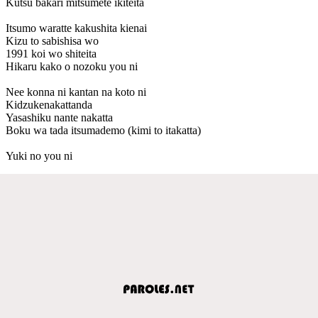
Kutsu bakari mitsumete ikiteita
Itsumo waratte kakushita kienai
Kizu to sabishisa wo
1991 koi wo shiteita
Hikaru kako o nozoku you ni
Nee konna ni kantan na koto ni
Kidzukenakattanda
Yasashiku nante nakatta
Boku wa tada itsumademo (kimi to itakatta)
Yuki no you ni