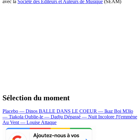
avec la
Société des Editeurs et Auteurs de Musique
(SEAM)
Sélection du moment
Placebo — Dinos
BALLE DANS LE COEUR — Ikaz Boi
M3lo
— Tiakola
Oublie-le — Dadju
Dépassé — Nuit Incolore
J't'emmène
Au Vent — Louise Attaque