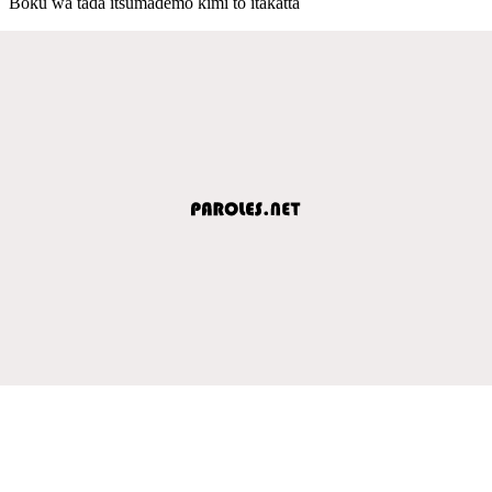
Boku wa tada itsumademo kimi to itakatta