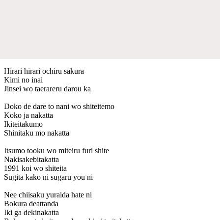
Hirari hirari ochiru sakura
Kimi no inai
Jinsei wo taerareru darou ka
Doko de dare to nani wo shiteitemo
Koko ja nakatta
Ikiteitakumo
Shinitaku mo nakatta
Itsumo tooku wo miteiru furi shite
Nakisakebitakatta
1991 koi wo shiteita
Sugita kako ni sugaru you ni
Nee chiisaku yuraida hate ni
Bokura deattanda
Iki ga dekinakatta