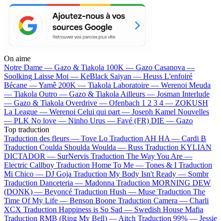
On aime
Notre Dame —
Gazo & Tiakola
100K —
Gazo
Casanova —
Soolking
Laisse Moi —
KeBlack
Saiyan —
Heuss L'enfoiré
Bécane —
Yamê
200K —
Tiakola
Laboratoire —
Werenoi
Meuda
—
Tiakola
Outro —
Gazo & Tiakola
Ailleurs —
Josman
Interlude
—
Gazo & Tiakola
Overdrive —
Ofenbach
1 2 3 4 —
ZOKUSH
La League —
Werenoi
Celui qui part —
Joseph Kamel
Nouvelles
—
PLK
No love —
Ninho
Urus —
Favé (FR)
DIE —
Gazo
Top traduction
Traduction des fleurs —
Tove Lo
Traduction AH HA —
Cardi B
Traduction Coulda Shoulda Woulda —
Russ
Traduction KYLIAN
DICTADOR —
SurNervis
Traduction The Way You Are —
Electric Callboy
Traduction Home To Me —
Tones & I
Traduction
Mi Chico —
DJ Goja
Traduction My Body Isn't Ready —
Sombr
Traduction Danceteria —
Madonna
Traduction MORNING DEW
(DONK) —
Beyoncé
Traduction Hush —
Muse
Traduction The
Time Of My Life —
Benson Boone
Traduction Camera —
Charli
XCX
Traduction Happiness is So Sad —
Swedish House Mafia
Traduction RMB (Ring My Bell) —
Aitch
Traduction 99% —
Jessie