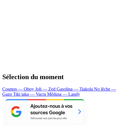
Sélection du moment
Cosmos — Oboy
Joli — Zed
Gasolina — Tiakola
No lèche —
Gazo
Tiki taka — Vacra
Médusa — Landy