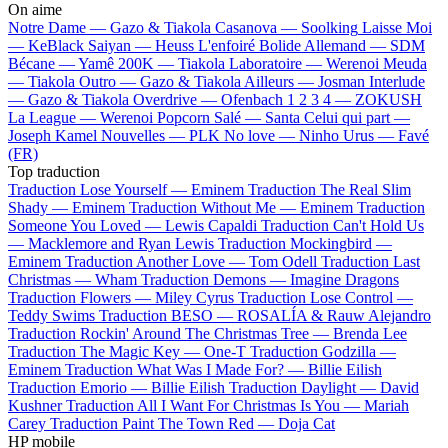
On aime
Notre Dame —
Gazo & Tiakola
Casanova —
Soolking
Laisse Moi
—
KeBlack
Saiyan —
Heuss L'enfoiré
Bolide Allemand —
SDM
Bécane —
Yamê
200K —
Tiakola
Laboratoire —
Werenoi
Meuda
—
Tiakola
Outro —
Gazo & Tiakola
Ailleurs —
Josman
Interlude
—
Gazo & Tiakola
Overdrive —
Ofenbach
1 2 3 4 —
ZOKUSH
La League —
Werenoi
Popcorn Salé —
Santa
Celui qui part —
Joseph Kamel
Nouvelles —
PLK
No love —
Ninho
Urus —
Favé
(FR)
Top traduction
Traduction Lose Yourself —
Eminem
Traduction The Real Slim
Shady —
Eminem
Traduction Without Me —
Eminem
Traduction
Someone You Loved —
Lewis Capaldi
Traduction Can't Hold Us
—
Macklemore and Ryan Lewis
Traduction Mockingbird —
Eminem
Traduction Another Love —
Tom Odell
Traduction Last
Christmas —
Wham
Traduction Demons —
Imagine Dragons
Traduction Flowers —
Miley Cyrus
Traduction Lose Control —
Teddy Swims
Traduction BESO —
ROSALÍA & Rauw Alejandro
Traduction Rockin' Around The Christmas Tree —
Brenda Lee
Traduction The Magic Key —
One-T
Traduction Godzilla —
Eminem
Traduction What Was I Made For? —
Billie Eilish
Traduction Emorio —
Billie Eilish
Traduction Daylight —
David
Kushner
Traduction All I Want For Christmas Is You —
Mariah
Carey
Traduction Paint The Town Red —
Doja Cat
HP mobile