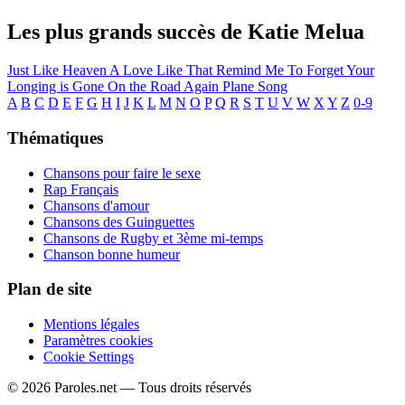
Les plus grands succès de Katie Melua
Just Like Heaven
A Love Like That
Remind Me To Forget
Your
Longing is Gone
On the Road Again
Plane Song
A
B
C
D
E
F
G
H
I
J
K
L
M
N
O
P
Q
R
S
T
U
V
W
X
Y
Z
0-9
Thématiques
Chansons pour faire le sexe
Rap Français
Chansons d'amour
Chansons des Guinguettes
Chansons de Rugby et 3ème mi-temps
Chanson bonne humeur
Plan de site
Mentions légales
Paramètres cookies
Cookie Settings
© 2026 Paroles.net — Tous droits réservés