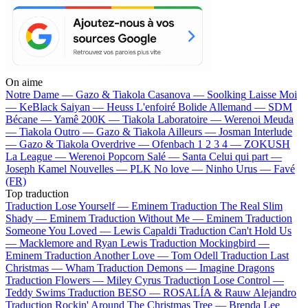
On aime
Notre Dame —
Gazo & Tiakola
Casanova —
Soolking
Laisse Moi
—
KeBlack
Saiyan —
Heuss L'enfoiré
Bolide Allemand —
SDM
Bécane —
Yamê
200K —
Tiakola
Laboratoire —
Werenoi
Meuda
—
Tiakola
Outro —
Gazo & Tiakola
Ailleurs —
Josman
Interlude
—
Gazo & Tiakola
Overdrive —
Ofenbach
1 2 3 4 —
ZOKUSH
La League —
Werenoi
Popcorn Salé —
Santa
Celui qui part —
Joseph Kamel
Nouvelles —
PLK
No love —
Ninho
Urus —
Favé
(FR)
Top traduction
Traduction Lose Yourself —
Eminem
Traduction The Real Slim
Shady —
Eminem
Traduction Without Me —
Eminem
Traduction
Someone You Loved —
Lewis Capaldi
Traduction Can't Hold Us
—
Macklemore and Ryan Lewis
Traduction Mockingbird —
Eminem
Traduction Another Love —
Tom Odell
Traduction Last
Christmas —
Wham
Traduction Demons —
Imagine Dragons
Traduction Flowers —
Miley Cyrus
Traduction Lose Control —
Teddy Swims
Traduction BESO —
ROSALÍA & Rauw Alejandro
Traduction Rockin' Around The Christmas Tree —
Brenda Lee