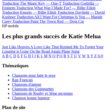
Traduction The Magic Key —
One-T
Traduction Godzilla —
Eminem
Traduction What Was I Made For? —
Billie Eilish
Traduction Emorio —
Billie Eilish
Traduction Daylight —
David
Kushner
Traduction All I Want For Christmas Is You —
Mariah
Carey
Traduction Paint The Town Red —
Doja Cat
HP mobile
Les plus grands succès de Katie Melua
Just Like Heaven
A Love Like That
Remind Me To Forget
Your
Longing is Gone
On the Road Again
Plane Song
A
B
C
D
E
F
G
H
I
J
K
L
M
N
O
P
Q
R
S
T
U
V
W
X
Y
Z
0-9
Thématiques
Chansons pour faire le sexe
Rap Français
Chansons d'amour
Chansons des Guinguettes
Chansons de Rugby et 3ème mi-temps
Chanson bonne humeur
Plan de site