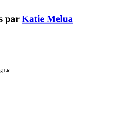
es par
Katie Melua
ng Ltd