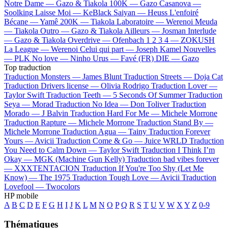
Notre Dame —
Gazo & Tiakola
100K —
Gazo
Casanova —
Soolking
Laisse Moi —
KeBlack
Saiyan —
Heuss L'enfoiré
Bécane —
Yamê
200K —
Tiakola
Laboratoire —
Werenoi
Meuda
—
Tiakola
Outro —
Gazo & Tiakola
Ailleurs —
Josman
Interlude
—
Gazo & Tiakola
Overdrive —
Ofenbach
1 2 3 4 —
ZOKUSH
La League —
Werenoi
Celui qui part —
Joseph Kamel
Nouvelles
—
PLK
No love —
Ninho
Urus —
Favé (FR)
DIE —
Gazo
Top traduction
Traduction Monsters —
James Blunt
Traduction Streets —
Doja Cat
Traduction Drivers license —
Olivia Rodrigo
Traduction Lover —
Taylor Swift
Traduction Teeth —
5 Seconds Of Summer
Traduction
Seya —
Morad
Traduction No Idea —
Don Toliver
Traduction
Morado —
J Balvin
Traduction Hard For Me —
Michele Morrone
Traduction Rapture —
Michele Morrone
Traduction Stand By —
Michele Morrone
Traduction Agua —
Tainy
Traduction Forever
Yours —
Avicii
Traduction Come & Go —
Juice WRLD
Traduction
You Need to Calm Down —
Taylor Swift
Traduction I Think I’m
Okay —
MGK (Machine Gun Kelly)
Traduction bad vibes forever
—
XXXTENTACION
Traduction If You're Too Shy (Let Me
Know) —
The 1975
Traduction Tough Love —
Avicii
Traduction
Lovefool —
Twocolors
HP mobile
A
B
C
D
E
F
G
H
I
J
K
L
M
N
O
P
Q
R
S
T
U
V
W
X
Y
Z
0-9
Thématiques