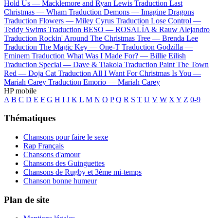
Hold Us —
Macklemore and Ryan Lewis
Traduction Last
Christmas —
Wham
Traduction Demons —
Imagine Dragons
Traduction Flowers —
Miley Cyrus
Traduction Lose Control —
Teddy Swims
Traduction BESO —
ROSALÍA & Rauw Alejandro
Traduction Rockin' Around The Christmas Tree —
Brenda Lee
Traduction The Magic Key —
One-T
Traduction Godzilla —
Eminem
Traduction What Was I Made For? —
Billie Eilish
Traduction Special —
Dave & Tiakola
Traduction Paint The Town
Red —
Doja Cat
Traduction All I Want For Christmas Is You —
Mariah Carey
Traduction Emorio —
Mariah Carey
HP mobile
A
B
C
D
E
F
G
H
I
J
K
L
M
N
O
P
Q
R
S
T
U
V
W
X
Y
Z
0-9
Thématiques
Chansons pour faire le sexe
Rap Français
Chansons d'amour
Chansons des Guinguettes
Chansons de Rugby et 3ème mi-temps
Chanson bonne humeur
Plan de site