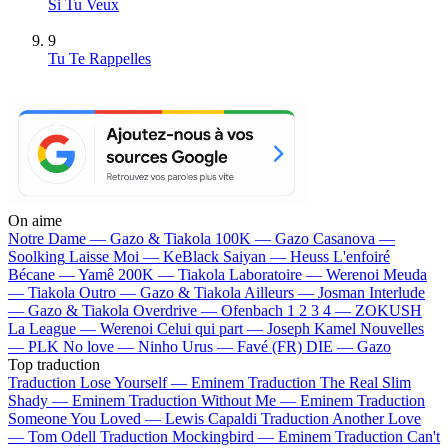
Si Tu Veux
9
Tu Te Rappelles
On aime
Notre Dame —
Gazo & Tiakola
100K —
Gazo
Casanova —
Soolking
Laisse Moi —
KeBlack
Saiyan —
Heuss L'enfoiré
Bécane —
Yamê
200K —
Tiakola
Laboratoire —
Werenoi
Meuda
—
Tiakola
Outro —
Gazo & Tiakola
Ailleurs —
Josman
Interlude
—
Gazo & Tiakola
Overdrive —
Ofenbach
1 2 3 4 —
ZOKUSH
La League —
Werenoi
Celui qui part —
Joseph Kamel
Nouvelles
—
PLK
No love —
Ninho
Urus —
Favé (FR)
DIE —
Gazo
Top traduction
Traduction Lose Yourself —
Eminem
Traduction The Real Slim
Shady —
Eminem
Traduction Without Me —
Eminem
Traduction
Someone You Loved —
Lewis Capaldi
Traduction Another Love
—
Tom Odell
Traduction Mockingbird —
Eminem
Traduction Can't