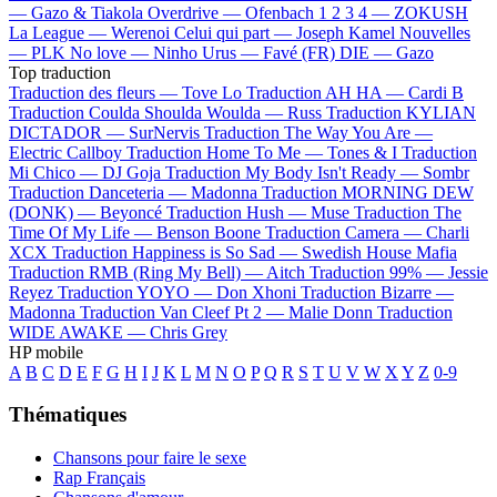
—
Gazo & Tiakola
Overdrive —
Ofenbach
1 2 3 4 —
ZOKUSH
La League —
Werenoi
Celui qui part —
Joseph Kamel
Nouvelles
—
PLK
No love —
Ninho
Urus —
Favé (FR)
DIE —
Gazo
Top traduction
Traduction des fleurs —
Tove Lo
Traduction AH HA —
Cardi B
Traduction Coulda Shoulda Woulda —
Russ
Traduction KYLIAN
DICTADOR —
SurNervis
Traduction The Way You Are —
Electric Callboy
Traduction Home To Me —
Tones & I
Traduction
Mi Chico —
DJ Goja
Traduction My Body Isn't Ready —
Sombr
Traduction Danceteria —
Madonna
Traduction MORNING DEW
(DONK) —
Beyoncé
Traduction Hush —
Muse
Traduction The
Time Of My Life —
Benson Boone
Traduction Camera —
Charli
XCX
Traduction Happiness is So Sad —
Swedish House Mafia
Traduction RMB (Ring My Bell) —
Aitch
Traduction 99% —
Jessie
Reyez
Traduction YOYO —
Don Xhoni
Traduction Bizarre —
Madonna
Traduction Van Cleef Pt 2 —
Malie Donn
Traduction
WIDE AWAKE —
Chris Grey
HP mobile
A
B
C
D
E
F
G
H
I
J
K
L
M
N
O
P
Q
R
S
T
U
V
W
X
Y
Z
0-9
Thématiques
Chansons pour faire le sexe
Rap Français