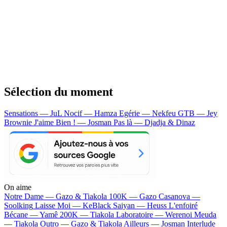
Sélection du moment
Sensations — JuL
Nocif — Hamza
Egérie — Nekfeu
GTB — Jey
Brownie
J'aime Bien ! — Josman
Pas là — Djadja & Dinaz
On aime
Notre Dame —
Gazo & Tiakola
100K —
Gazo
Casanova —
Soolking
Laisse Moi —
KeBlack
Saiyan —
Heuss L'enfoiré
Bécane —
Yamê
200K —
Tiakola
Laboratoire —
Werenoi
Meuda
—
Tiakola
Outro —
Gazo & Tiakola
Ailleurs —
Josman
Interlude