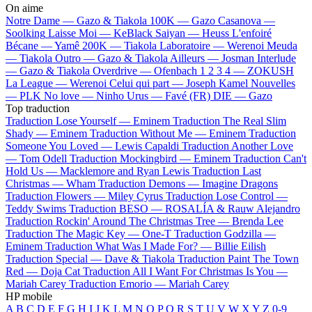
On aime
Notre Dame —
Gazo & Tiakola
100K —
Gazo
Casanova —
Soolking
Laisse Moi —
KeBlack
Saiyan —
Heuss L'enfoiré
Bécane —
Yamê
200K —
Tiakola
Laboratoire —
Werenoi
Meuda
—
Tiakola
Outro —
Gazo & Tiakola
Ailleurs —
Josman
Interlude
—
Gazo & Tiakola
Overdrive —
Ofenbach
1 2 3 4 —
ZOKUSH
La League —
Werenoi
Celui qui part —
Joseph Kamel
Nouvelles
—
PLK
No love —
Ninho
Urus —
Favé (FR)
DIE —
Gazo
Top traduction
Traduction Lose Yourself —
Eminem
Traduction The Real Slim
Shady —
Eminem
Traduction Without Me —
Eminem
Traduction
Someone You Loved —
Lewis Capaldi
Traduction Another Love
—
Tom Odell
Traduction Mockingbird —
Eminem
Traduction Can't
Hold Us —
Macklemore and Ryan Lewis
Traduction Last
Christmas —
Wham
Traduction Demons —
Imagine Dragons
Traduction Flowers —
Miley Cyrus
Traduction Lose Control —
Teddy Swims
Traduction BESO —
ROSALÍA & Rauw Alejandro
Traduction Rockin' Around The Christmas Tree —
Brenda Lee
Traduction The Magic Key —
One-T
Traduction Godzilla —
Eminem
Traduction What Was I Made For? —
Billie Eilish
Traduction Special —
Dave & Tiakola
Traduction Paint The Town
Red —
Doja Cat
Traduction All I Want For Christmas Is You —
Mariah Carey
Traduction Emorio —
Mariah Carey
HP mobile
A
B
C
D
E
F
G
H
I
J
K
L
M
N
O
P
Q
R
S
T
U
V
W
X
Y
Z
0-9