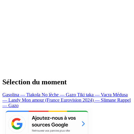
Sélection du moment
Gasolina — Tiakola
No lèche — Gazo
Tiki taka — Vacra
Médusa
— Landy
Mon amour (France Eurovision 2024) — Slimane
Rappel
— Gazo