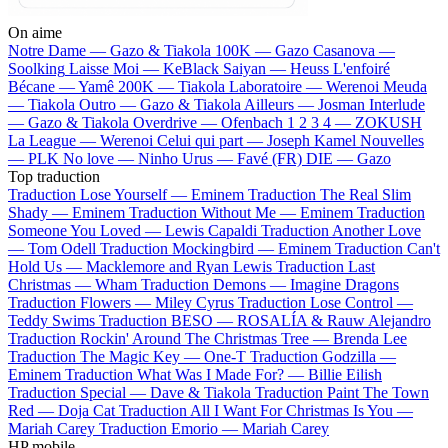
On aime
Notre Dame —
Gazo & Tiakola
100K —
Gazo
Casanova —
Soolking
Laisse Moi —
KeBlack
Saiyan —
Heuss L'enfoiré
Bécane —
Yamê
200K —
Tiakola
Laboratoire —
Werenoi
Meuda
—
Tiakola
Outro —
Gazo & Tiakola
Ailleurs —
Josman
Interlude
—
Gazo & Tiakola
Overdrive —
Ofenbach
1 2 3 4 —
ZOKUSH
La League —
Werenoi
Celui qui part —
Joseph Kamel
Nouvelles
—
PLK
No love —
Ninho
Urus —
Favé (FR)
DIE —
Gazo
Top traduction
Traduction Lose Yourself —
Eminem
Traduction The Real Slim
Shady —
Eminem
Traduction Without Me —
Eminem
Traduction
Someone You Loved —
Lewis Capaldi
Traduction Another Love
—
Tom Odell
Traduction Mockingbird —
Eminem
Traduction Can't
Hold Us —
Macklemore and Ryan Lewis
Traduction Last
Christmas —
Wham
Traduction Demons —
Imagine Dragons
Traduction Flowers —
Miley Cyrus
Traduction Lose Control —
Teddy Swims
Traduction BESO —
ROSALÍA & Rauw Alejandro
Traduction Rockin' Around The Christmas Tree —
Brenda Lee
Traduction The Magic Key —
One-T
Traduction Godzilla —
Eminem
Traduction What Was I Made For? —
Billie Eilish
Traduction Special —
Dave & Tiakola
Traduction Paint The Town
Red —
Doja Cat
Traduction All I Want For Christmas Is You —
Mariah Carey
Traduction Emorio —
Mariah Carey
HP mobile