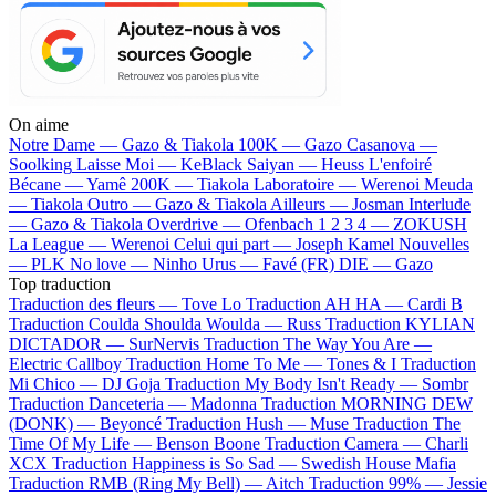
On aime
Notre Dame —
Gazo & Tiakola
100K —
Gazo
Casanova —
Soolking
Laisse Moi —
KeBlack
Saiyan —
Heuss L'enfoiré
Bécane —
Yamê
200K —
Tiakola
Laboratoire —
Werenoi
Meuda
—
Tiakola
Outro —
Gazo & Tiakola
Ailleurs —
Josman
Interlude
—
Gazo & Tiakola
Overdrive —
Ofenbach
1 2 3 4 —
ZOKUSH
La League —
Werenoi
Celui qui part —
Joseph Kamel
Nouvelles
—
PLK
No love —
Ninho
Urus —
Favé (FR)
DIE —
Gazo
Top traduction
Traduction des fleurs —
Tove Lo
Traduction AH HA —
Cardi B
Traduction Coulda Shoulda Woulda —
Russ
Traduction KYLIAN
DICTADOR —
SurNervis
Traduction The Way You Are —
Electric Callboy
Traduction Home To Me —
Tones & I
Traduction
Mi Chico —
DJ Goja
Traduction My Body Isn't Ready —
Sombr
Traduction Danceteria —
Madonna
Traduction MORNING DEW
(DONK) —
Beyoncé
Traduction Hush —
Muse
Traduction The
Time Of My Life —
Benson Boone
Traduction Camera —
Charli
XCX
Traduction Happiness is So Sad —
Swedish House Mafia
Traduction RMB (Ring My Bell) —
Aitch
Traduction 99% —
Jessie