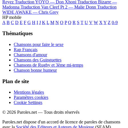
Reyez
Traduction YOYO —
Don Xhoni
Traduction Bizarre —
Madonna
Traduction Van Cleef Pt 2 —
Malie Donn
Traduction
WIDE AWAKE —
Chris Grey
HP mobile
A
B
C
D
E
F
G
H
I
J
K
L
M
N
O
P
Q
R
S
T
U
V
W
X
Y
Z
0-9
Thématiques
Chansons pour faire le sexe
Rap Français
Chansons d'amour
Chansons des Guinguettes
Chansons de Rugby et 3ème mi-temps
Chanson bonne humeur
Plan de site
Mentions légales
Paramètres cookies
Cookie Settings
© 2026 Paroles.net — Tous droits réservés
Paroles.net dispose d'un accord de licence de paroles de chansons
avec la
Société des Editeurs et Auteurs de Musique
(SEAM)