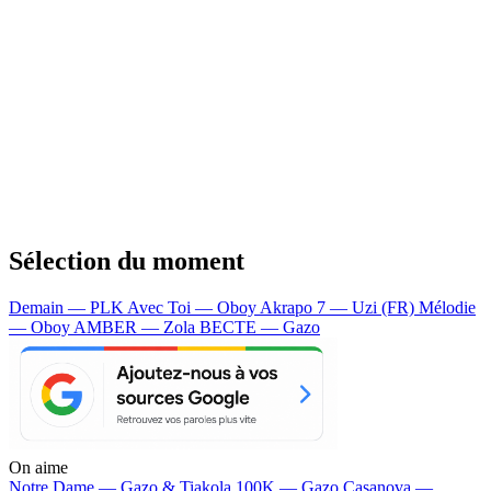
Sélection du moment
Demain — PLK
Avec Toi — Oboy
Akrapo 7 — Uzi (FR)
Mélodie
— Oboy
AMBER — Zola
BECTE — Gazo
On aime
Notre Dame —
Gazo & Tiakola
100K —
Gazo
Casanova —