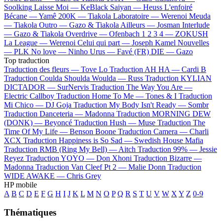
Soolking
Laisse Moi —
KeBlack
Saiyan —
Heuss L'enfoiré
Bécane —
Yamê
200K —
Tiakola
Laboratoire —
Werenoi
Meuda
—
Tiakola
Outro —
Gazo & Tiakola
Ailleurs —
Josman
Interlude
—
Gazo & Tiakola
Overdrive —
Ofenbach
1 2 3 4 —
ZOKUSH
La League —
Werenoi
Celui qui part —
Joseph Kamel
Nouvelles
—
PLK
No love —
Ninho
Urus —
Favé (FR)
DIE —
Gazo
Top traduction
Traduction des fleurs —
Tove Lo
Traduction AH HA —
Cardi B
Traduction Coulda Shoulda Woulda —
Russ
Traduction KYLIAN
DICTADOR —
SurNervis
Traduction The Way You Are —
Electric Callboy
Traduction Home To Me —
Tones & I
Traduction
Mi Chico —
DJ Goja
Traduction My Body Isn't Ready —
Sombr
Traduction Danceteria —
Madonna
Traduction MORNING DEW
(DONK) —
Beyoncé
Traduction Hush —
Muse
Traduction The
Time Of My Life —
Benson Boone
Traduction Camera —
Charli
XCX
Traduction Happiness is So Sad —
Swedish House Mafia
Traduction RMB (Ring My Bell) —
Aitch
Traduction 99% —
Jessie
Reyez
Traduction YOYO —
Don Xhoni
Traduction Bizarre —
Madonna
Traduction Van Cleef Pt 2 —
Malie Donn
Traduction
WIDE AWAKE —
Chris Grey
HP mobile
A
B
C
D
E
F
G
H
I
J
K
L
M
N
O
P
Q
R
S
T
U
V
W
X
Y
Z
0-9
Thématiques