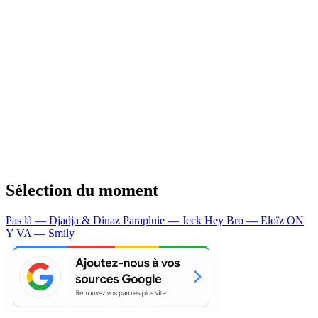
Sélection du moment
Pas là — Djadja & Dinaz
Parapluie — Jeck
Hey Bro — Eloïz
ON
Y VA — Smily