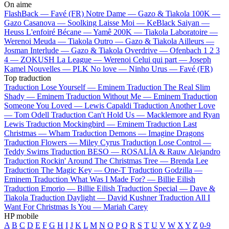
On aime
FlashBack —
Favé (FR)
Notre Dame —
Gazo & Tiakola
100K —
Gazo
Casanova —
Soolking
Laisse Moi —
KeBlack
Saiyan —
Heuss L'enfoiré
Bécane —
Yamê
200K —
Tiakola
Laboratoire —
Werenoi
Meuda —
Tiakola
Outro —
Gazo & Tiakola
Ailleurs —
Josman
Interlude —
Gazo & Tiakola
Overdrive —
Ofenbach
1 2 3
4 —
ZOKUSH
La League —
Werenoi
Celui qui part —
Joseph
Kamel
Nouvelles —
PLK
No love —
Ninho
Urus —
Favé (FR)
Top traduction
Traduction Lose Yourself —
Eminem
Traduction The Real Slim
Shady —
Eminem
Traduction Without Me —
Eminem
Traduction
Someone You Loved —
Lewis Capaldi
Traduction Another Love
—
Tom Odell
Traduction Can't Hold Us —
Macklemore and Ryan
Lewis
Traduction Mockingbird —
Eminem
Traduction Last
Christmas —
Wham
Traduction Demons —
Imagine Dragons
Traduction Flowers —
Miley Cyrus
Traduction Lose Control —
Teddy Swims
Traduction BESO —
ROSALÍA & Rauw Alejandro
Traduction Rockin' Around The Christmas Tree —
Brenda Lee
Traduction The Magic Key —
One-T
Traduction Godzilla —
Eminem
Traduction What Was I Made For? —
Billie Eilish
Traduction Emorio —
Billie Eilish
Traduction Special —
Dave &
Tiakola
Traduction Daylight —
David Kushner
Traduction All I
Want For Christmas Is You —
Mariah Carey
HP mobile
A
B
C
D
E
F
G
H
I
J
K
L
M
N
O
P
Q
R
S
T
U
V
W
X
Y
Z
0-9