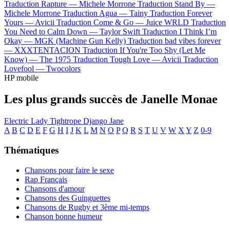
Traduction Rapture —
Michele Morrone
Traduction Stand By —
Michele Morrone
Traduction Agua —
Tainy
Traduction Forever
Yours —
Avicii
Traduction Come & Go —
Juice WRLD
Traduction
You Need to Calm Down —
Taylor Swift
Traduction I Think I’m
Okay —
MGK (Machine Gun Kelly)
Traduction bad vibes forever
—
XXXTENTACION
Traduction If You're Too Shy (Let Me
Know) —
The 1975
Traduction Tough Love —
Avicii
Traduction
Lovefool —
Twocolors
HP mobile
Les plus grands succès de Janelle Monae
Electric Lady
Tightrope
Django Jane
A
B
C
D
E
F
G
H
I
J
K
L
M
N
O
P
Q
R
S
T
U
V
W
X
Y
Z
0-9
Thématiques
Chansons pour faire le sexe
Rap Français
Chansons d'amour
Chansons des Guinguettes
Chansons de Rugby et 3ème mi-temps
Chanson bonne humeur