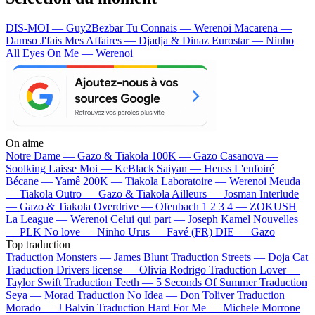
DIS-MOI — Guy2Bezbar
Tu Connais — Werenoi
Macarena —
Damso
J'fais Mes Affaires — Djadja & Dinaz
Eurostar — Ninho
All Eyes On Me — Werenoi
On aime
Notre Dame —
Gazo & Tiakola
100K —
Gazo
Casanova —
Soolking
Laisse Moi —
KeBlack
Saiyan —
Heuss L'enfoiré
Bécane —
Yamê
200K —
Tiakola
Laboratoire —
Werenoi
Meuda
—
Tiakola
Outro —
Gazo & Tiakola
Ailleurs —
Josman
Interlude
—
Gazo & Tiakola
Overdrive —
Ofenbach
1 2 3 4 —
ZOKUSH
La League —
Werenoi
Celui qui part —
Joseph Kamel
Nouvelles
—
PLK
No love —
Ninho
Urus —
Favé (FR)
DIE —
Gazo
Top traduction
Traduction Monsters —
James Blunt
Traduction Streets —
Doja Cat
Traduction Drivers license —
Olivia Rodrigo
Traduction Lover —
Taylor Swift
Traduction Teeth —
5 Seconds Of Summer
Traduction
Seya —
Morad
Traduction No Idea —
Don Toliver
Traduction
Morado —
J Balvin
Traduction Hard For Me —
Michele Morrone