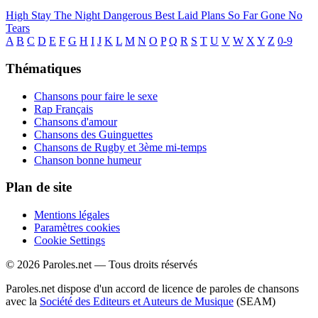
High
Stay The Night
Dangerous
Best Laid Plans
So Far Gone
No
Tears
A
B
C
D
E
F
G
H
I
J
K
L
M
N
O
P
Q
R
S
T
U
V
W
X
Y
Z
0-9
Thématiques
Chansons pour faire le sexe
Rap Français
Chansons d'amour
Chansons des Guinguettes
Chansons de Rugby et 3ème mi-temps
Chanson bonne humeur
Plan de site
Mentions légales
Paramètres cookies
Cookie Settings
© 2026 Paroles.net — Tous droits réservés
Paroles.net dispose d'un accord de licence de paroles de chansons
avec la
Société des Editeurs et Auteurs de Musique
(SEAM)