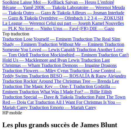
Soolking
Laisse Moi —
KeBlack
Saiyan —
Heuss L'enfoiré
Bécane —
Yamê
200K —
Tiakola
Laboratoire —
Werenoi
Meuda
—
Tiakola
Outro —
Gazo & Tiakola
Ailleurs —
Josman
Interlude
—
Gazo & Tiakola
Overdrive —
Ofenbach
1 2 3 4 —
ZOKUSH
La League —
Werenoi
Celui qui part —
Joseph Kamel
Nouvelles
—
PLK
No love —
Ninho
Urus —
Favé (FR)
DIE —
Gazo
Top traduction
Traduction Lose Yourself —
Eminem
Traduction The Real Slim
Shady —
Eminem
Traduction Without Me —
Eminem
Traduction
Someone You Loved —
Lewis Capaldi
Traduction Another Love
—
Tom Odell
Traduction Mockingbird —
Eminem
Traduction Can't
Hold Us —
Macklemore and Ryan Lewis
Traduction Last
Christmas —
Wham
Traduction Demons —
Imagine Dragons
Traduction Flowers —
Miley Cyrus
Traduction Lose Control —
Teddy Swims
Traduction BESO —
ROSALÍA & Rauw Alejandro
Traduction Rockin' Around The Christmas Tree —
Brenda Lee
Traduction The Magic Key —
One-T
Traduction Godzilla —
Eminem
Traduction What Was I Made For? —
Billie Eilish
Traduction Special —
Dave & Tiakola
Traduction Paint The Town
Red —
Doja Cat
Traduction All I Want For Christmas Is You —
Mariah Carey
Traduction Emorio —
Mariah Carey
HP mobile
Les plus grands succès de James Blunt