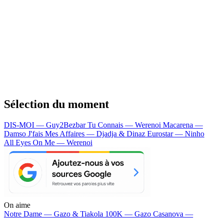
Sélection du moment
DIS-MOI — Guy2Bezbar
Tu Connais — Werenoi
Macarena —
Damso
J'fais Mes Affaires — Djadja & Dinaz
Eurostar — Ninho
All Eyes On Me — Werenoi
On aime
Notre Dame —
Gazo & Tiakola
100K —
Gazo
Casanova —