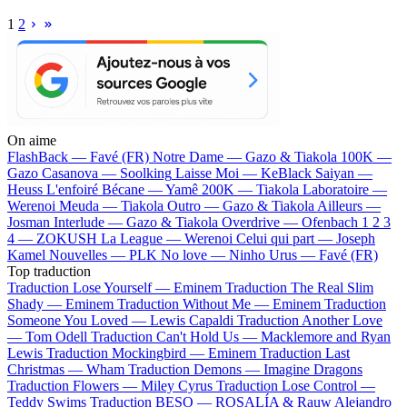
1
2
On aime
FlashBack —
Favé (FR)
Notre Dame —
Gazo & Tiakola
100K —
Gazo
Casanova —
Soolking
Laisse Moi —
KeBlack
Saiyan —
Heuss L'enfoiré
Bécane —
Yamê
200K —
Tiakola
Laboratoire —
Werenoi
Meuda —
Tiakola
Outro —
Gazo & Tiakola
Ailleurs —
Josman
Interlude —
Gazo & Tiakola
Overdrive —
Ofenbach
1 2 3
4 —
ZOKUSH
La League —
Werenoi
Celui qui part —
Joseph
Kamel
Nouvelles —
PLK
No love —
Ninho
Urus —
Favé (FR)
Top traduction
Traduction Lose Yourself —
Eminem
Traduction The Real Slim
Shady —
Eminem
Traduction Without Me —
Eminem
Traduction
Someone You Loved —
Lewis Capaldi
Traduction Another Love
—
Tom Odell
Traduction Can't Hold Us —
Macklemore and Ryan
Lewis
Traduction Mockingbird —
Eminem
Traduction Last
Christmas —
Wham
Traduction Demons —
Imagine Dragons
Traduction Flowers —
Miley Cyrus
Traduction Lose Control —
Teddy Swims
Traduction BESO —
ROSALÍA & Rauw Alejandro