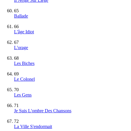
Il Neige Sur Liège
65
Ballade
66
L'âge Idiot
67
L'orage
68
Les Biches
69
Le Colonel
70
Les Gens
71
Je Suis L'ombre Des Chansons
72
La Ville S'endormait