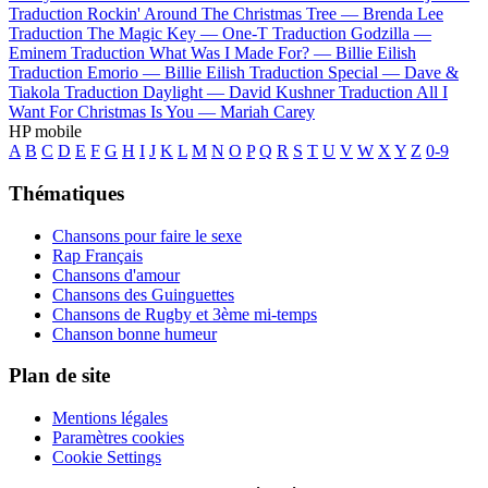
Traduction Rockin' Around The Christmas Tree —
Brenda Lee
Traduction The Magic Key —
One-T
Traduction Godzilla —
Eminem
Traduction What Was I Made For? —
Billie Eilish
Traduction Emorio —
Billie Eilish
Traduction Special —
Dave &
Tiakola
Traduction Daylight —
David Kushner
Traduction All I
Want For Christmas Is You —
Mariah Carey
HP mobile
A
B
C
D
E
F
G
H
I
J
K
L
M
N
O
P
Q
R
S
T
U
V
W
X
Y
Z
0-9
Thématiques
Chansons pour faire le sexe
Rap Français
Chansons d'amour
Chansons des Guinguettes
Chansons de Rugby et 3ème mi-temps
Chanson bonne humeur
Plan de site
Mentions légales
Paramètres cookies
Cookie Settings