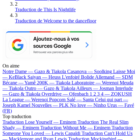
2
Traduction de This Is Nightlife
3
Traduction de Welcome to the dancefloor
On aime
Notre Dame —
Gazo & Tiakola
Casanova —
Soolking
Laisse Moi
—
KeBlack
Saiyan —
Heuss L'enfoiré
Bolide Allemand —
SDM
Bécane —
Yamê
200K —
Tiakola
Laboratoire —
Werenoi
Meuda
—
Tiakola
Outro —
Gazo & Tiakola
Ailleurs —
Josman
Interlude
—
Gazo & Tiakola
Overdrive —
Ofenbach
1 2 3 4 —
ZOKUSH
La League —
Werenoi
Popcorn Salé —
Santa
Celui qui part —
Joseph Kamel
Nouvelles —
PLK
No love —
Ninho
Urus —
Favé
(FR)
Top traduction
Traduction Lose Yourself —
Eminem
Traduction The Real Slim
Shady —
Eminem
Traduction Without Me —
Eminem
Traduction
Someone You Loved —
Lewis Capaldi
Traduction Can't Hold Us
—
Macklemore and Ryan Lewis
Traduction Mockingbird —