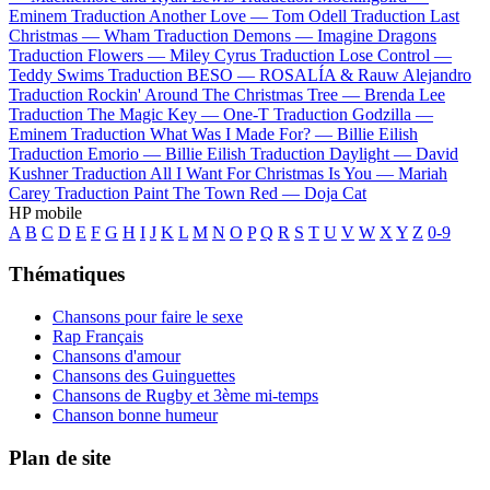
Eminem
Traduction Another Love —
Tom Odell
Traduction Last
Christmas —
Wham
Traduction Demons —
Imagine Dragons
Traduction Flowers —
Miley Cyrus
Traduction Lose Control —
Teddy Swims
Traduction BESO —
ROSALÍA & Rauw Alejandro
Traduction Rockin' Around The Christmas Tree —
Brenda Lee
Traduction The Magic Key —
One-T
Traduction Godzilla —
Eminem
Traduction What Was I Made For? —
Billie Eilish
Traduction Emorio —
Billie Eilish
Traduction Daylight —
David
Kushner
Traduction All I Want For Christmas Is You —
Mariah
Carey
Traduction Paint The Town Red —
Doja Cat
HP mobile
A
B
C
D
E
F
G
H
I
J
K
L
M
N
O
P
Q
R
S
T
U
V
W
X
Y
Z
0-9
Thématiques
Chansons pour faire le sexe
Rap Français
Chansons d'amour
Chansons des Guinguettes
Chansons de Rugby et 3ème mi-temps
Chanson bonne humeur
Plan de site