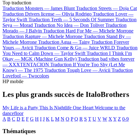
Top traduction
Traduction Monsters —
James Blunt
Traduction Streets —
Doja Cat
Traduction Drivers license —
Olivia Rodrigo
Traduction Lover —
Taylor Swift
Traduction Teeth —
5 Seconds Of Summer
Traduction
Seya —
Morad
Traduction No Idea —
Don Toliver
Traduction
Morado —
J Balvin
Traduction Hard For Me —
Michele Morrone
Traduction Rapture —
Michele Morrone
Traduction Stand By —
Michele Morrone
Traduction Agua —
Tainy
Traduction Forever
Yours —
Avicii
Traduction Come & Go —
Juice WRLD
Traduction
You Need to Calm Down —
Taylor Swift
Traduction I Think I’m
Okay —
MGK (Machine Gun Kelly)
Traduction bad vibes forever
—
XXXTENTACION
Traduction If You're Too Shy (Let Me
Know) —
The 1975
Traduction Tough Love —
Avicii
Traduction
Lovefool —
Twocolors
HP mobile
Les plus grands succès de ItaloBrothers
My Life is a Party
This Is Nightlife
One Heart
Welcome to the
dancefloor
A
B
C
D
E
F
G
H
I
J
K
L
M
N
O
P
Q
R
S
T
U
V
W
X
Y
Z
0-9
Thématiques