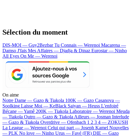
Sélection du moment
DIS-MOI — Guy2Bezbar
Tu Connais — Werenoi
Macarena —
Damso
J'fais Mes Affaires — Djadja & Dinaz
Eurostar — Ninho
All Eyes On Me — Werenoi
On aime
Notre Dame —
Gazo & Tiakola
100K —
Gazo
Casanova —
Soolking
Laisse Moi —
KeBlack
Saiyan —
Heuss L'enfoiré
Bécane —
Yamê
200K —
Tiakola
Laboratoire —
Werenoi
Meuda
—
Tiakola
Outro —
Gazo & Tiakola
Ailleurs —
Josman
Interlude
—
Gazo & Tiakola
Overdrive —
Ofenbach
1 2 3 4 —
ZOKUSH
La League —
Werenoi
Celui qui part —
Joseph Kamel
Nouvelles
—
PLK
No love —
Ninho
Urus —
Favé (FR)
DIE —
Gazo