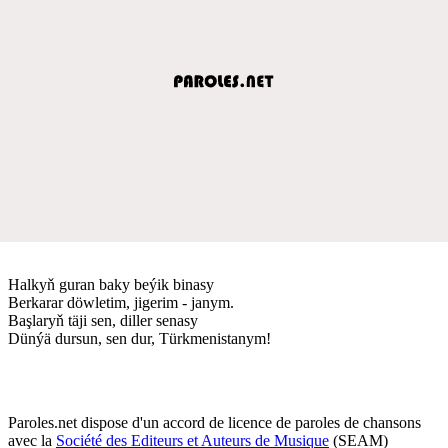
Halkyň guran baky beýik binasy
Berkarar döwletim, jigerim - janym.
Başlaryň täji sen, diller senasy
Dünýä dursun, sen dur, Türkmenistanym!
Paroles.net dispose d'un accord de licence de paroles de chansons
avec la
Société des Editeurs et Auteurs de Musique
(SEAM)