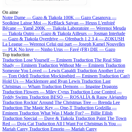
On aime
Notre Dame —
Gazo & Tiakola
100K —
Gazo
Casanova —
Soolking
Laisse Moi —
KeBlack
Saiyan —
Heuss L'enfoiré
Bécane —
Yamê
200K —
Tiakola
Laboratoire —
Werenoi
Meuda
—
Tiakola
Outro —
Gazo & Tiakola
Ailleurs —
Josman
Interlude
—
Gazo & Tiakola
Overdrive —
Ofenbach
1 2 3 4 —
ZOKUSH
La League —
Werenoi
Celui qui part —
Joseph Kamel
Nouvelles
—
PLK
No love —
Ninho
Urus —
Favé (FR)
DIE —
Gazo
Top traduction
Traduction Lose Yourself —
Eminem
Traduction The Real Slim
Shady —
Eminem
Traduction Without Me —
Eminem
Traduction
Someone You Loved —
Lewis Capaldi
Traduction Another Love
—
Tom Odell
Traduction Mockingbird —
Eminem
Traduction Can't
Hold Us —
Macklemore and Ryan Lewis
Traduction Last
Christmas —
Wham
Traduction Demons —
Imagine Dragons
Traduction Flowers —
Miley Cyrus
Traduction Lose Control —
Teddy Swims
Traduction BESO —
ROSALÍA & Rauw Alejandro
Traduction Rockin' Around The Christmas Tree —
Brenda Lee
Traduction The Magic Key —
One-T
Traduction Godzilla —
Eminem
Traduction What Was I Made For? —
Billie Eilish
Traduction Special —
Dave & Tiakola
Traduction Paint The Town
Red —
Doja Cat
Traduction All I Want For Christmas Is You —
Mariah Carey
Traduction Emorio —
Mariah Carey