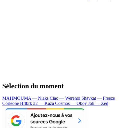
Sélection du moment
MAHMOUMA — Niaks
Ciao — Werenoi
Shavkat — Freeze
Corleone
Hrtbrk #2 — Kaza
Cosmos — Oboy
Joli — Zed