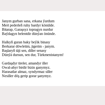
Janym gurban sana, erkana ýurdum
Mert pederleň ruhy bardyr könülde.
Bitarap, Garaşsyz topragyn nurdur
Baýdagyn belentdir dünýan önünde.
Halkyň guran baky beýik binasy
Berkarar döwletim, jigerim - janym.
Başlaryň täji sen, diller senasy
Dünýä dursun, sen dur, Türkmenistanym!
Gardaşdyr tireler, amandyr iller
Owal-ahyr birdir bizin ganymyz.
Harasatlar almaz, syndyrmaz siller
Nesiller döş gerip gorar şanymyz.