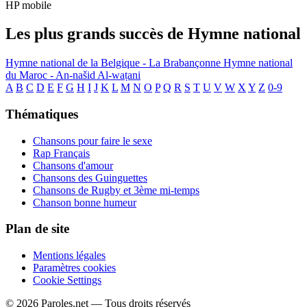
HP mobile
Les plus grands succès de Hymne national
Hymne national de la Belgique - La Brabançonne
Hymne national
du Maroc - An-našid Al-waṭani
A
B
C
D
E
F
G
H
I
J
K
L
M
N
O
P
Q
R
S
T
U
V
W
X
Y
Z
0-9
Thématiques
Chansons pour faire le sexe
Rap Français
Chansons d'amour
Chansons des Guinguettes
Chansons de Rugby et 3ème mi-temps
Chanson bonne humeur
Plan de site
Mentions légales
Paramètres cookies
Cookie Settings
© 2026 Paroles.net — Tous droits réservés