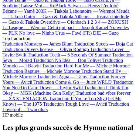
Notre Dame —
Gazo & Tiakola
100K —
Gazo
Casanova —
Soolking
Laisse Moi —
KeBlack
Saiyan —
Heuss L'enfoiré
Bécane —
Yamê
200K —
Tiakola
Laboratoire —
Werenoi
Meuda
—
Tiakola
Outro —
Gazo & Tiakola
Ailleurs —
Josman
Interlude
—
Gazo & Tiakola
Overdrive —
Ofenbach
1 2 3 4 —
ZOKUSH
La League —
Werenoi
Celui qui part —
Joseph Kamel
Nouvelles
—
PLK
No love —
Ninho
Urus —
Favé (FR)
DIE —
Gazo
Top traduction
Traduction Monsters —
James Blunt
Traduction Streets —
Doja Cat
Traduction Drivers license —
Olivia Rodrigo
Traduction Lover —
Taylor Swift
Traduction Teeth —
5 Seconds Of Summer
Traduction
Seya —
Morad
Traduction No Idea —
Don Toliver
Traduction
Morado —
J Balvin
Traduction Hard For Me —
Michele Morrone
Traduction Rapture —
Michele Morrone
Traduction Stand By —
Michele Morrone
Traduction Agua —
Tainy
Traduction Forever
Yours —
Avicii
Traduction Come & Go —
Juice WRLD
Traduction
You Need to Calm Down —
Taylor Swift
Traduction I Think I’m
Okay —
MGK (Machine Gun Kelly)
Traduction bad vibes forever
—
XXXTENTACION
Traduction If You're Too Shy (Let Me
Know) —
The 1975
Traduction Tough Love —
Avicii
Traduction
Lovefool —
Twocolors
HP mobile
Les plus grands succès de Hymne national