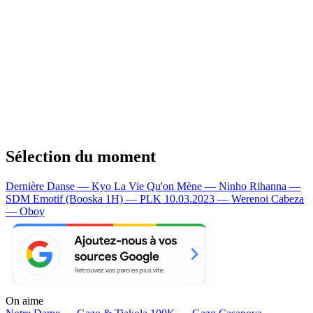
Sélection du moment
Dernière Danse — Kyo
La Vie Qu'on Mène — Ninho
Rihanna —
SDM
Emotif (Booska 1H) — PLK
10.03.2023 — Werenoi
Cabeza
— Oboy
On aime