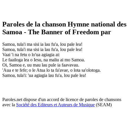
Paroles de la chanson Hymne national des
Samoa - The Banner of Freedom par
Samoa, tula'i ma sisi ia lau fu'a, lou pale lea!
Samoa, tula'i ma sisi ia lau fu'a, lou pale lea!
Vaai 'i na fetu o lo'ua agiagia ai:
Le faailoga lea o Iesu, na maliu ai mo Samoa.
Oi, Samoa e, uu mau lau pule ia faavavau.
'Aua e te fefe; o le Atua lo ta fa'avae, o lota sa'olotoga.
Samoa, tula'i: 'ua agiagia lau fu'a, lou pale lea!
Paroles.net dispose d'un accord de licence de paroles de chansons
avec la
Société des Editeurs et Auteurs de Musique
(SEAM)