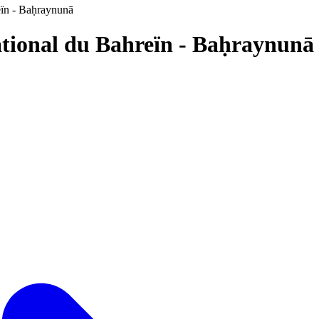
eïn - Baḥraynunā
ational du Bahreïn - Baḥraynunā