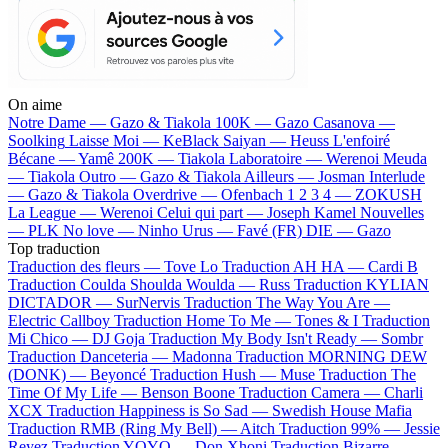
On aime
Notre Dame —
Gazo & Tiakola
100K —
Gazo
Casanova —
Soolking
Laisse Moi —
KeBlack
Saiyan —
Heuss L'enfoiré
Bécane —
Yamê
200K —
Tiakola
Laboratoire —
Werenoi
Meuda
—
Tiakola
Outro —
Gazo & Tiakola
Ailleurs —
Josman
Interlude
—
Gazo & Tiakola
Overdrive —
Ofenbach
1 2 3 4 —
ZOKUSH
La League —
Werenoi
Celui qui part —
Joseph Kamel
Nouvelles
—
PLK
No love —
Ninho
Urus —
Favé (FR)
DIE —
Gazo
Top traduction
Traduction des fleurs —
Tove Lo
Traduction AH HA —
Cardi B
Traduction Coulda Shoulda Woulda —
Russ
Traduction KYLIAN
DICTADOR —
SurNervis
Traduction The Way You Are —
Electric Callboy
Traduction Home To Me —
Tones & I
Traduction
Mi Chico —
DJ Goja
Traduction My Body Isn't Ready —
Sombr
Traduction Danceteria —
Madonna
Traduction MORNING DEW
(DONK) —
Beyoncé
Traduction Hush —
Muse
Traduction The
Time Of My Life —
Benson Boone
Traduction Camera —
Charli
XCX
Traduction Happiness is So Sad —
Swedish House Mafia
Traduction RMB (Ring My Bell) —
Aitch
Traduction 99% —
Jessie
Reyez
Traduction YOYO —
Don Xhoni
Traduction Bizarre —