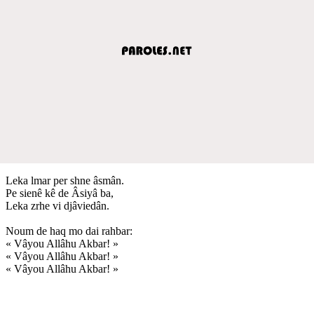
Leka lmar per shne âsmân.
Pe sienê kê de Âsiyâ ba,
Leka zrhe vi djâviedân.
Noum de haq mo dai rahbar:
« Vâyou Allâhu Akbar! »
« Vâyou Allâhu Akbar! »
« Vâyou Allâhu Akbar! »