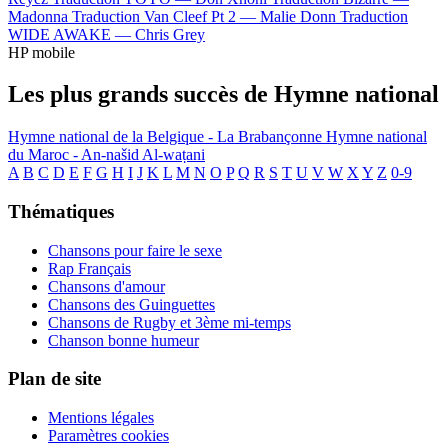
Madonna
Traduction Van Cleef Pt 2 —
Malie Donn
Traduction
WIDE AWAKE —
Chris Grey
HP mobile
Les plus grands succès de Hymne national
Hymne national de la Belgique - La Brabançonne
Hymne national
du Maroc - An-našid Al-waṭani
A
B
C
D
E
F
G
H
I
J
K
L
M
N
O
P
Q
R
S
T
U
V
W
X
Y
Z
0-9
Thématiques
Chansons pour faire le sexe
Rap Français
Chansons d'amour
Chansons des Guinguettes
Chansons de Rugby et 3ème mi-temps
Chanson bonne humeur
Plan de site
Mentions légales
Paramètres cookies