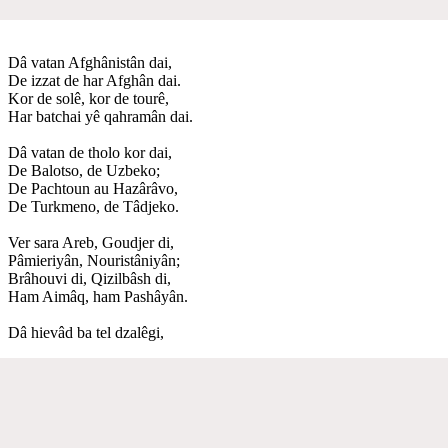
Dâ vatan Afghânistân dai,
De izzat de har Afghân dai.
Kor de solê, kor de tourê,
Har batchai yê qahramân dai.
Dâ vatan de tholo kor dai,
De Balotso, de Uzbeko;
De Pachtoun au Hazârâvo,
De Turkmeno, de Tâdjeko.
Ver sara Areb, Goudjer di,
Pâmieriyân, Nouristâniyân;
Brâhouvi di, Qizilbâsh di,
Ham Aimâq, ham Pashâyân.
Dâ hievâd ba tel dzalêgi,