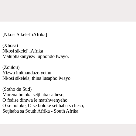
[Nkosi Sikelel' iAfrika]
(Xhosa)
Nkosi sikelel' iAfrika
Maluphakanyisw' uphondo lwayo,
(Zoulou)
Yizwa imithandazo yethu,
Nkosi sikelela, thina lusapho lwayo.
(Sotho du Sud)
Morena boloka setjhaba sa heso,
O fedise dintwa le matshwenyeho,
O se boloke, O se boloke setjhaba sa heso,
Setjhaba sa South Afrika - South Afrika.