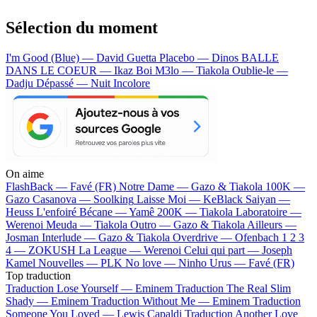
Sélection du moment
I'm Good (Blue) — David Guetta
Placebo — Dinos
BALLE
DANS LE COEUR — Ikaz Boi
M3lo — Tiakola
Oublie-le —
Dadju
Dépassé — Nuit Incolore
On aime
FlashBack —
Favé (FR)
Notre Dame —
Gazo & Tiakola
100K —
Gazo
Casanova —
Soolking
Laisse Moi —
KeBlack
Saiyan —
Heuss L'enfoiré
Bécane —
Yamê
200K —
Tiakola
Laboratoire —
Werenoi
Meuda —
Tiakola
Outro —
Gazo & Tiakola
Ailleurs —
Josman
Interlude —
Gazo & Tiakola
Overdrive —
Ofenbach
1 2 3
4 —
ZOKUSH
La League —
Werenoi
Celui qui part —
Joseph
Kamel
Nouvelles —
PLK
No love —
Ninho
Urus —
Favé (FR)
Top traduction
Traduction Lose Yourself —
Eminem
Traduction The Real Slim
Shady —
Eminem
Traduction Without Me —
Eminem
Traduction
Someone You Loved —
Lewis Capaldi
Traduction Another Love