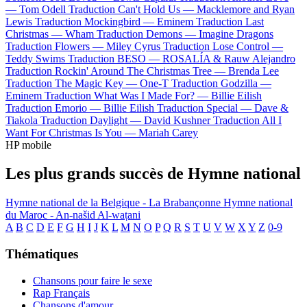
—
Tom Odell
Traduction Can't Hold Us —
Macklemore and Ryan
Lewis
Traduction Mockingbird —
Eminem
Traduction Last
Christmas —
Wham
Traduction Demons —
Imagine Dragons
Traduction Flowers —
Miley Cyrus
Traduction Lose Control —
Teddy Swims
Traduction BESO —
ROSALÍA & Rauw Alejandro
Traduction Rockin' Around The Christmas Tree —
Brenda Lee
Traduction The Magic Key —
One-T
Traduction Godzilla —
Eminem
Traduction What Was I Made For? —
Billie Eilish
Traduction Emorio —
Billie Eilish
Traduction Special —
Dave &
Tiakola
Traduction Daylight —
David Kushner
Traduction All I
Want For Christmas Is You —
Mariah Carey
HP mobile
Les plus grands succès de Hymne national
Hymne national de la Belgique - La Brabançonne
Hymne national
du Maroc - An-našid Al-waṭani
A
B
C
D
E
F
G
H
I
J
K
L
M
N
O
P
Q
R
S
T
U
V
W
X
Y
Z
0-9
Thématiques
Chansons pour faire le sexe
Rap Français
Chansons d'amour