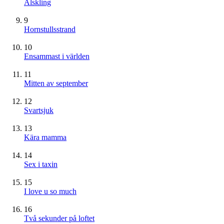
Älskling
9
Hornstullsstrand
10
Ensammast i världen
11
Mitten av september
12
Svartsjuk
13
Kära mamma
14
Sex i taxin
15
I love u so much
16
Två sekunder på loftet