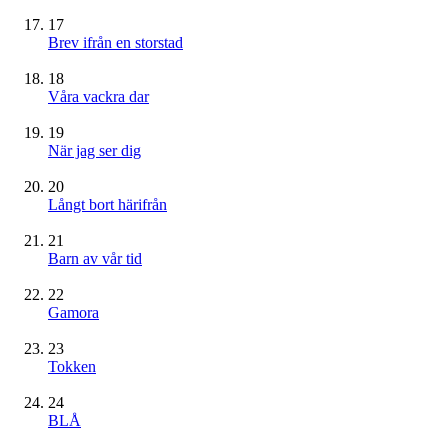
17
Brev ifrån en storstad
18
Våra vackra dar
19
När jag ser dig
20
Långt bort härifrån
21
Barn av vår tid
22
Gamora
23
Tokken
24
BLÅ