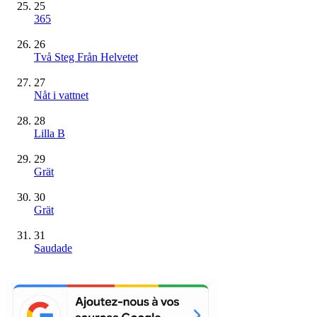
25
365
26
Två Steg Från Helvetet
27
Nåt i vattnet
28
Lilla B
29
Grät
30
Grät
31
Saudade