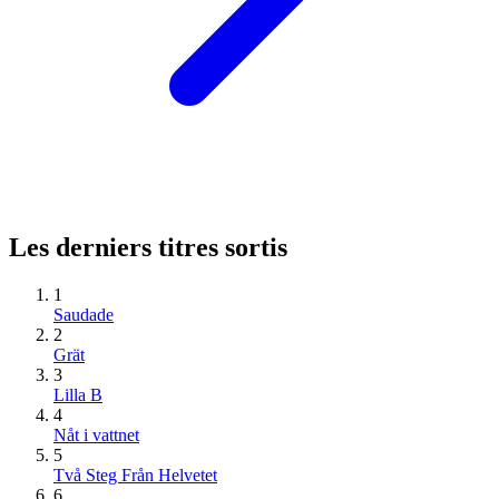
Les derniers titres sortis
1
Saudade
2
Grät
3
Lilla B
4
Nåt i vattnet
5
Två Steg Från Helvetet
6