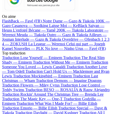
On aime
FlashBack —
Favé (FR)
Notre Dame —
Gazo & Tiakola
100K —
Gazo
Casanova —
Soolking
Laisse Moi —
KeBlack
Saiyan —
Heuss L'enfoiré
Bécane —
Yamê
200K —
Tiakola
Laboratoire —
Werenoi
Meuda —
Tiakola
Outro —
Gazo & Tiakola
Ailleurs —
Josman
Interlude —
Gazo & Tiakola
Overdrive —
Ofenbach
1 2 3
4 —
ZOKUSH
La League —
Werenoi
Celui qui part —
Joseph
Kamel
Nouvelles —
PLK
No love —
Ninho
Urus —
Favé (FR)
Top traduction
Traduction Lose Yourself —
Eminem
Traduction The Real Slim
Shady —
Eminem
Traduction Without Me —
Eminem
Traduction
Someone You Loved —
Lewis Capaldi
Traduction Another Love
—
Tom Odell
Traduction Can't Hold Us —
Macklemore and Ryan
Lewis
Traduction Mockingbird —
Eminem
Traduction Last
Christmas —
Wham
Traduction Demons —
Imagine Dragons
Traduction Flowers —
Miley Cyrus
Traduction Lose Control —
Teddy Swims
Traduction BESO —
ROSALÍA & Rauw Alejandro
Traduction Rockin' Around The Christmas Tree —
Brenda Lee
Traduction The Magic Key —
One-T
Traduction Godzilla —
Eminem
Traduction What Was I Made For? —
Billie Eilish
Traduction Emorio —
Billie Eilish
Traduction Special —
Dave &
Tiakola
Traduction Daylight —
David Kushner
Traduction All I