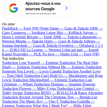
On aime
FlashBack —
Favé (FR)
Notre Dame —
Gazo & Tiakola
100K —
Gazo
Casanova —
Soolking
Laisse Moi —
KeBlack
Saiyan —
Heuss L'enfoiré
Bécane —
Yamê
200K —
Tiakola
Laboratoire —
Werenoi
Meuda —
Tiakola
Outro —
Gazo & Tiakola
Ailleurs —
Josman
Interlude —
Gazo & Tiakola
Overdrive —
Ofenbach
1 2 3
4 —
ZOKUSH
La League —
Werenoi
Celui qui part —
Joseph
Kamel
Nouvelles —
PLK
No love —
Ninho
Urus —
Favé (FR)
Top traduction
Traduction Lose Yourself —
Eminem
Traduction The Real Slim
Shady —
Eminem
Traduction Without Me —
Eminem
Traduction
Someone You Loved —
Lewis Capaldi
Traduction Another Love
—
Tom Odell
Traduction Can't Hold Us —
Macklemore and Ryan
Lewis
Traduction Mockingbird —
Eminem
Traduction Last
Christmas —
Wham
Traduction Demons —
Imagine Dragons
Traduction Flowers —
Miley Cyrus
Traduction Lose Control —
Teddy Swims
Traduction BESO —
ROSALÍA & Rauw Alejandro
Traduction Rockin' Around The Christmas Tree —
Brenda Lee
Traduction The Magic Key —
One-T
Traduction Godzilla —
Eminem
Traduction What Was I Made For? —
Billie Eilish