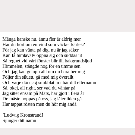
Många kanske nu, ännu fler är aldrig mer
Har du hört om en vind som väcker kärlek?
För jag kan vänta på dig, nu är jag säker
Kan få himlavalv öppna sig och suddas ut
Så regnet vid vårt fönster blir till bakgrundsljud
Himmelen, stängde nog för en timme sen
Och jag kan ge upp allt om du bara ber mig
Följer din siluett, gå med mig överallt
Och varje dörr jag snubblat in i bär ditt efternamn
Så, okej, all right, ser vad du väntar på
Jag sitter ensam på Mars, har gjort i flera år
De måste hoppas på oss, jag låter tiden gå
Har tappat rösten men du hör mig ändå
[Ludwig Kronstrand]
Sjunger ditt namn