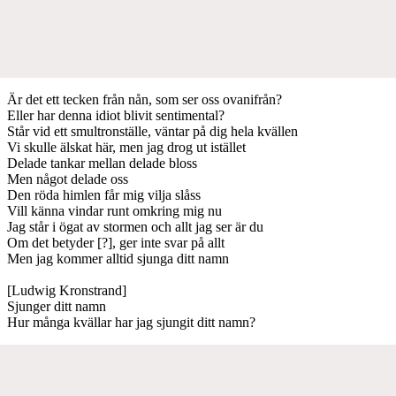
Är det ett tecken från nån, som ser oss ovanifrån?
Eller har denna idiot blivit sentimental?
Står vid ett smultronställe, väntar på dig hela kvällen
Vi skulle älskat här, men jag drog ut istället
Delade tankar mellan delade bloss
Men något delade oss
Den röda himlen får mig vilja slåss
Vill känna vindar runt omkring mig nu
Jag står i ögat av stormen och allt jag ser är du
Om det betyder [?], ger inte svar på allt
Men jag kommer alltid sjunga ditt namn
[Ludwig Kronstrand]
Sjunger ditt namn
Hur många kvällar har jag sjungit ditt namn?