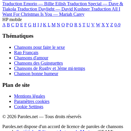
Traduction Emorio —
Billie Eilish
Traduction Special —
Dave &
Tiakola
Traduction Daylight —
David Kushner
Traduction All I
Want For Christmas Is You —
Mariah Carey
HP mobile
A
B
C
D
E
F
G
H
I
J
K
L
M
N
O
P
Q
R
S
T
U
V
W
X
Y
Z
0-9
Thématiques
Chansons pour faire le sexe
Rap Français
Chansons d'amour
Chansons des Guinguettes
Chansons de Rugby et 3ème mi-temps
Chanson bonne humeur
Plan de site
Mentions légales
Paramètres cookies
Cookie Settings
© 2026 Paroles.net — Tous droits réservés
Paroles.net dispose d'un accord de licence de paroles de chansons