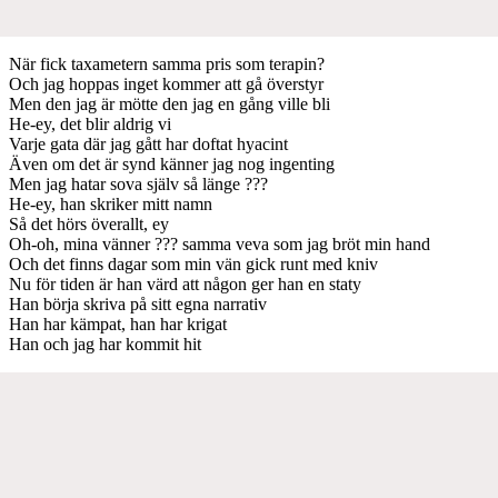
När fick taxametern samma pris som terapin?
Och jag hoppas inget kommer att gå överstyr
Men den jag är mötte den jag en gång ville bli
He-ey, det blir aldrig vi
Varje gata där jag gått har doftat hyacint
Även om det är synd känner jag nog ingenting
Men jag hatar sova själv så länge ???
He-ey, han skriker mitt namn
Så det hörs överallt, ey
Oh-oh, mina vänner ??? samma veva som jag bröt min hand
Och det finns dagar som min vän gick runt med kniv
Nu för tiden är han värd att någon ger han en staty
Han börja skriva på sitt egna narrativ
Han har kämpat, han har krigat
Han och jag har kommit hit