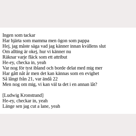
Ingen som tackar
Har hjärta som mamma men ögon som pappa
Hej, jag måste säga vad jag känner innan kvällens slut
Om allting är okej, hur vi känner nu
Räknar varje fläck som ett attribut
He-ey, checka in, yeah
Var nog för tyst ibland och borde delat med mig mer
Har gått nåt år men det kan kännas som en evighet
Så långt från 21, var ändå 22
Men nog om mig, vi kan väl ta det i en annan låt?
[Ludwig Kronstrand]
He-ey, checkar in, yeah
Länge sen jag cut a lane, yeah