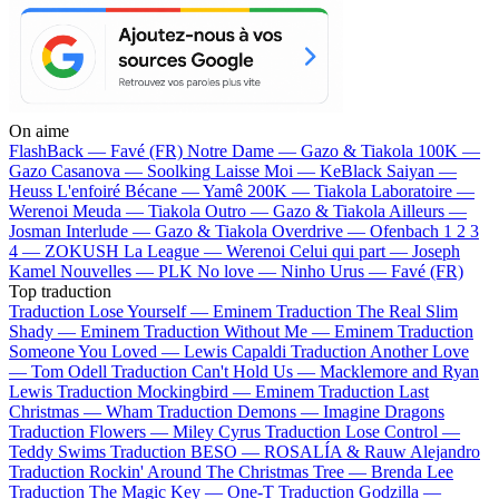
On aime
FlashBack —
Favé (FR)
Notre Dame —
Gazo & Tiakola
100K —
Gazo
Casanova —
Soolking
Laisse Moi —
KeBlack
Saiyan —
Heuss L'enfoiré
Bécane —
Yamê
200K —
Tiakola
Laboratoire —
Werenoi
Meuda —
Tiakola
Outro —
Gazo & Tiakola
Ailleurs —
Josman
Interlude —
Gazo & Tiakola
Overdrive —
Ofenbach
1 2 3
4 —
ZOKUSH
La League —
Werenoi
Celui qui part —
Joseph
Kamel
Nouvelles —
PLK
No love —
Ninho
Urus —
Favé (FR)
Top traduction
Traduction Lose Yourself —
Eminem
Traduction The Real Slim
Shady —
Eminem
Traduction Without Me —
Eminem
Traduction
Someone You Loved —
Lewis Capaldi
Traduction Another Love
—
Tom Odell
Traduction Can't Hold Us —
Macklemore and Ryan
Lewis
Traduction Mockingbird —
Eminem
Traduction Last
Christmas —
Wham
Traduction Demons —
Imagine Dragons
Traduction Flowers —
Miley Cyrus
Traduction Lose Control —
Teddy Swims
Traduction BESO —
ROSALÍA & Rauw Alejandro
Traduction Rockin' Around The Christmas Tree —
Brenda Lee
Traduction The Magic Key —
One-T
Traduction Godzilla —