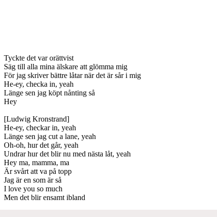
Tyckte det var orättvist
Säg till alla mina älskare att glömma mig
För jag skriver bättre låtar när det är sår i mig
He-ey, checka in, yeah
Länge sen jag köpt nånting så
Hey
[Ludwig Kronstrand]
He-ey, checkar in, yeah
Länge sen jag cut a lane, yeah
Oh-oh, hur det går, yeah
Undrar hur det blir nu med nästa låt, yeah
Hey ma, mamma, ma
Är svårt att va på topp
Jag är en som är så
I love you so much
Men det blir ensamt ibland