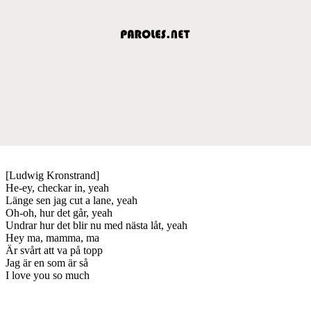
[Ludwig Kronstrand]
He-ey, checkar in, yeah
Länge sen jag cut a lane, yeah
Oh-oh, hur det går, yeah
Undrar hur det blir nu med nästa låt, yeah
Hey ma, mamma, ma
Är svårt att va på topp
Jag är en som är så
I love you so much