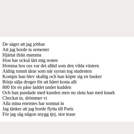
De säger att jag jobbar
Att jag borde ta semester
Hjärtat ifrån mamma
Hon har också lärt mig resten
Hemma hos oss var det alltid som den vilda västern
Aldrig runnit tårar som när syrran tog studenten
Kompis han blev skallig och han köpte sig en basker
Börja sälja droger för att håret kosta allt
800 för en påse laddet under kudden
Och han pundade med kunden men nu sluta han med knark
Checkat in, drömmer vi
Alla mina enemies har somnat in
Jag tänker att jag borde flytta till Paris
För jag såg någon snygg tjej, stor tease