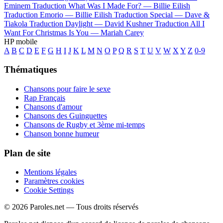
Eminem
Traduction What Was I Made For? —
Billie Eilish
Traduction Emorio —
Billie Eilish
Traduction Special —
Dave &
Tiakola
Traduction Daylight —
David Kushner
Traduction All I
Want For Christmas Is You —
Mariah Carey
HP mobile
A
B
C
D
E
F
G
H
I
J
K
L
M
N
O
P
Q
R
S
T
U
V
W
X
Y
Z
0-9
Thématiques
Chansons pour faire le sexe
Rap Français
Chansons d'amour
Chansons des Guinguettes
Chansons de Rugby et 3ème mi-temps
Chanson bonne humeur
Plan de site
Mentions légales
Paramètres cookies
Cookie Settings
© 2026 Paroles.net — Tous droits réservés