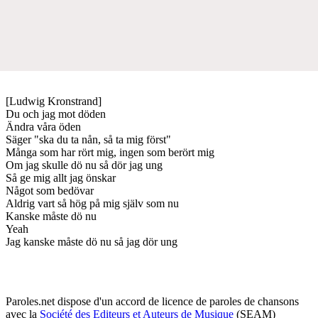
[Ludwig Kronstrand]
Du och jag mot döden
Ändra våra öden
Säger "ska du ta nån, så ta mig först"
Många som har rört mig, ingen som berört mig
Om jag skulle dö nu så dör jag ung
Så ge mig allt jag önskar
Något som bedövar
Aldrig vart så hög på mig själv som nu
Kanske måste dö nu
Yeah
Jag kanske måste dö nu så jag dör ung
Paroles.net dispose d'un accord de licence de paroles de chansons
avec la
Société des Editeurs et Auteurs de Musique
(SEAM)