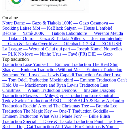
On aime
Notre Dame —
Gazo & Tiakola
100K —
Gazo
Casanova —
Soolking
Laisse Moi —
KeBlack
Saiyan —
Heuss L'enfoiré
Bécane —
Yamê
200K —
Tiakola
Laboratoire —
Werenoi
Meuda
—
Tiakola
Outro —
Gazo & Tiakola
Ailleurs —
Josman
Interlude
—
Gazo & Tiakola
Overdrive —
Ofenbach
1 2 3 4 —
ZOKUSH
La League —
Werenoi
Celui qui part —
Joseph Kamel
Nouvelles
—
PLK
No love —
Ninho
Urus —
Favé (FR)
DIE —
Gazo
Top traduction
Traduction Lose Yourself —
Eminem
Traduction The Real Slim
Shady —
Eminem
Traduction Without Me —
Eminem
Traduction
Someone You Loved —
Lewis Capaldi
Traduction Another Love
—
Tom Odell
Traduction Mockingbird —
Eminem
Traduction Can't
Hold Us —
Macklemore and Ryan Lewis
Traduction Last
Christmas —
Wham
Traduction Demons —
Imagine Dragons
Traduction Flowers —
Miley Cyrus
Traduction Lose Control —
Teddy Swims
Traduction BESO —
ROSALÍA & Rauw Alejandro
Traduction Rockin' Around The Christmas Tree —
Brenda Lee
Traduction The Magic Key —
One-T
Traduction Godzilla —
Eminem
Traduction What Was I Made For? —
Billie Eilish
Traduction Special —
Dave & Tiakola
Traduction Paint The Town
Red —
Doja Cat
Traduction All I Want For Christmas Is You —