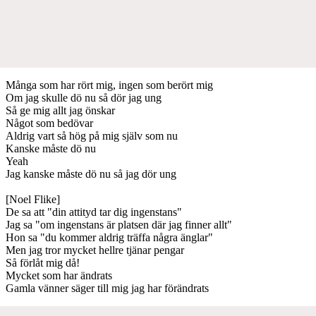
Många som har rört mig, ingen som berört mig
Om jag skulle dö nu så dör jag ung
Så ge mig allt jag önskar
Något som bedövar
Aldrig vart så hög på mig själv som nu
Kanske måste dö nu
Yeah
Jag kanske måste dö nu så jag dör ung
[Noel Flike]
De sa att "din attityd tar dig ingenstans"
Jag sa "om ingenstans är platsen där jag finner allt"
Hon sa "du kommer aldrig träffa några änglar"
Men jag tror mycket hellre tjänar pengar
Så förlåt mig då!
Mycket som har ändrats
Gamla vänner säger till mig jag har förändrats