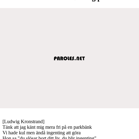
[Ludwig Kronstrand]
Tänk att jag känt mig mera fri på en parkbänk
Vi hade kul men ändå ingenting att göra
Hon sa "du slösar bort ditt liv, du blir ingenting"