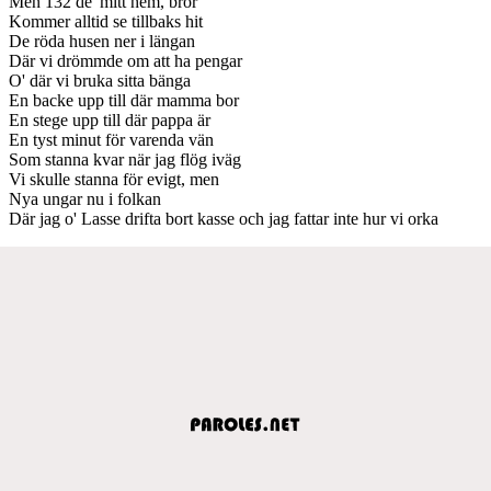
Men 132 de' mitt hem, bror
Kommer alltid se tillbaks hit
De röda husen ner i längan
Där vi drömmde om att ha pengar
O' där vi bruka sitta bänga
En backe upp till där mamma bor
En stege upp till där pappa är
En tyst minut för varenda vän
Som stanna kvar när jag flög iväg
Vi skulle stanna för evigt, men
Nya ungar nu i folkan
Där jag o' Lasse drifta bort kasse och jag fattar inte hur vi orka