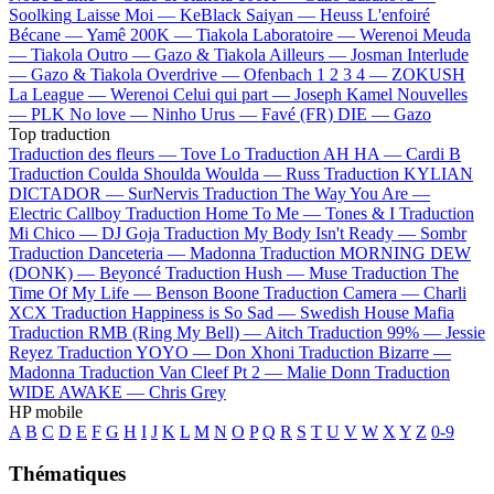
Soolking
Laisse Moi —
KeBlack
Saiyan —
Heuss L'enfoiré
Bécane —
Yamê
200K —
Tiakola
Laboratoire —
Werenoi
Meuda
—
Tiakola
Outro —
Gazo & Tiakola
Ailleurs —
Josman
Interlude
—
Gazo & Tiakola
Overdrive —
Ofenbach
1 2 3 4 —
ZOKUSH
La League —
Werenoi
Celui qui part —
Joseph Kamel
Nouvelles
—
PLK
No love —
Ninho
Urus —
Favé (FR)
DIE —
Gazo
Top traduction
Traduction des fleurs —
Tove Lo
Traduction AH HA —
Cardi B
Traduction Coulda Shoulda Woulda —
Russ
Traduction KYLIAN
DICTADOR —
SurNervis
Traduction The Way You Are —
Electric Callboy
Traduction Home To Me —
Tones & I
Traduction
Mi Chico —
DJ Goja
Traduction My Body Isn't Ready —
Sombr
Traduction Danceteria —
Madonna
Traduction MORNING DEW
(DONK) —
Beyoncé
Traduction Hush —
Muse
Traduction The
Time Of My Life —
Benson Boone
Traduction Camera —
Charli
XCX
Traduction Happiness is So Sad —
Swedish House Mafia
Traduction RMB (Ring My Bell) —
Aitch
Traduction 99% —
Jessie
Reyez
Traduction YOYO —
Don Xhoni
Traduction Bizarre —
Madonna
Traduction Van Cleef Pt 2 —
Malie Donn
Traduction
WIDE AWAKE —
Chris Grey
HP mobile
A
B
C
D
E
F
G
H
I
J
K
L
M
N
O
P
Q
R
S
T
U
V
W
X
Y
Z
0-9
Thématiques