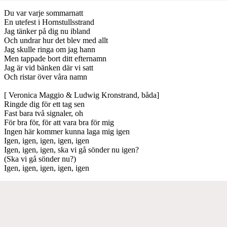
Du var varje sommarnatt
En utefest i Hornstullsstrand
Jag tänker på dig nu ibland
Och undrar hur det blev med allt
Jag skulle ringa om jag hann
Men tappade bort ditt efternamn
Jag är vid bänken där vi satt
Och ristar över våra namn
[ Veronica Maggio & Ludwig Kronstrand, båda]
Ringde dig för ett tag sen
Fast bara två signaler, oh
För bra för, för att vara bra för mig
Ingen här kommer kunna laga mig igen
Igen, igen, igen, igen, igen
Igen, igen, igen, ska vi gå sönder nu igen?
(Ska vi gå sönder nu?)
Igen, igen, igen, igen, igen