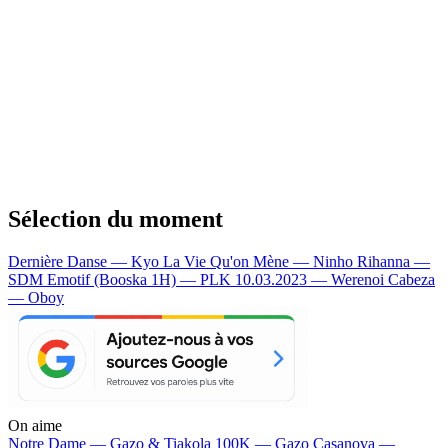
Sélection du moment
Dernière Danse — Kyo
La Vie Qu'on Mène — Ninho
Rihanna —
SDM
Emotif (Booska 1H) — PLK
10.03.2023 — Werenoi
Cabeza
— Oboy
On aime
Notre Dame —
Gazo & Tiakola
100K —
Gazo
Casanova —