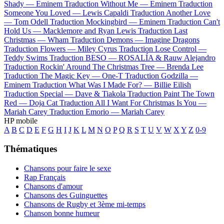
Shady —
Eminem
Traduction Without Me —
Eminem
Traduction
Someone You Loved —
Lewis Capaldi
Traduction Another Love
—
Tom Odell
Traduction Mockingbird —
Eminem
Traduction Can't
Hold Us —
Macklemore and Ryan Lewis
Traduction Last
Christmas —
Wham
Traduction Demons —
Imagine Dragons
Traduction Flowers —
Miley Cyrus
Traduction Lose Control —
Teddy Swims
Traduction BESO —
ROSALÍA & Rauw Alejandro
Traduction Rockin' Around The Christmas Tree —
Brenda Lee
Traduction The Magic Key —
One-T
Traduction Godzilla —
Eminem
Traduction What Was I Made For? —
Billie Eilish
Traduction Special —
Dave & Tiakola
Traduction Paint The Town
Red —
Doja Cat
Traduction All I Want For Christmas Is You —
Mariah Carey
Traduction Emorio —
Mariah Carey
HP mobile
A
B
C
D
E
F
G
H
I
J
K
L
M
N
O
P
Q
R
S
T
U
V
W
X
Y
Z
0-9
Thématiques
Chansons pour faire le sexe
Rap Français
Chansons d'amour
Chansons des Guinguettes
Chansons de Rugby et 3ème mi-temps
Chanson bonne humeur