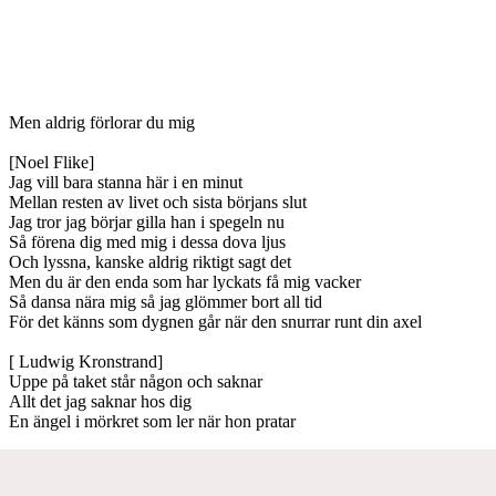
Men aldrig förlorar du mig
[Noel Flike]
Jag vill bara stanna här i en minut
Mellan resten av livet och sista börjans slut
Jag tror jag börjar gilla han i spegeln nu
Så förena dig med mig i dessa dova ljus
Och lyssna, kanske aldrig riktigt sagt det
Men du är den enda som har lyckats få mig vacker
Så dansa nära mig så jag glömmer bort all tid
För det känns som dygnen går när den snurrar runt din axel
[ Ludwig Kronstrand]
Uppe på taket står någon och saknar
Allt det jag saknar hos dig
En ängel i mörkret som ler när hon pratar