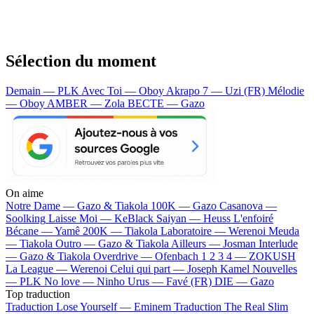
Sélection du moment
Demain — PLK
Avec Toi — Oboy
Akrapo 7 — Uzi (FR)
Mélodie
— Oboy
AMBER — Zola
BECTE — Gazo
On aime
Notre Dame —
Gazo & Tiakola
100K —
Gazo
Casanova —
Soolking
Laisse Moi —
KeBlack
Saiyan —
Heuss L'enfoiré
Bécane —
Yamê
200K —
Tiakola
Laboratoire —
Werenoi
Meuda
—
Tiakola
Outro —
Gazo & Tiakola
Ailleurs —
Josman
Interlude
—
Gazo & Tiakola
Overdrive —
Ofenbach
1 2 3 4 —
ZOKUSH
La League —
Werenoi
Celui qui part —
Joseph Kamel
Nouvelles
—
PLK
No love —
Ninho
Urus —
Favé (FR)
DIE —
Gazo
Top traduction
Traduction Lose Yourself —
Eminem
Traduction The Real Slim