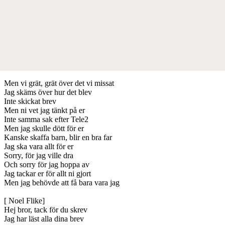
Men vi grät, grät över det vi missat
Jag skäms över hur det blev
Inte skickat brev
Men ni vet jag tänkt på er
Inte samma sak efter Tele2
Men jag skulle dött för er
Kanske skaffa barn, blir en bra far
Jag ska vara allt för er
Sorry, för jag ville dra
Och sorry för jag hoppa av
Jag tackar er för allt ni gjort
Men jag behövde att få bara vara jag
[ Noel Flike]
Hej bror, tack för du skrev
Jag har läst alla dina brev