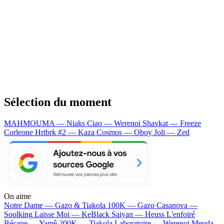
Sélection du moment
MAHMOUMA — Niaks
Ciao — Werenoi
Shavkat — Freeze
Corleone
Hrtbrk #2 — Kaza
Cosmos — Oboy
Joli — Zed
On aime
Notre Dame —
Gazo & Tiakola
100K —
Gazo
Casanova —
Soolking
Laisse Moi —
KeBlack
Saiyan —
Heuss L'enfoiré
Bécane —
Yamê
200K —
Tiakola
Laboratoire —
Werenoi
Meuda