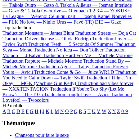
—
Tiakola
Outro —
Gazo & Tiakola
Ailleurs —
Josman
Interlude
—
Gazo & Tiakola
Overdrive —
Ofenbach
1 2 3 4 —
ZOKUSH
La League —
Werenoi
Celui qui part —
Joseph Kamel
Nouvelles
—
PLK
No love —
Ninho
Urus —
Favé (FR)
DIE —
Gazo
Top traduction
Traduction Monsters —
James Blunt
Traduction Streets —
Doja Cat
Traduction Drivers license —
Olivia Rodrigo
Traduction Lover —
Taylor Swift
Traduction Teeth —
5 Seconds Of Summer
Traduction
Seya —
Morad
Traduction No Idea —
Don Toliver
Traduction
Morado —
J Balvin
Traduction Hard For Me —
Michele Morrone
Traduction Rapture —
Michele Morrone
Traduction Stand By —
Michele Morrone
Traduction Agua —
Tainy
Traduction Forever
Yours —
Avicii
Traduction Come & Go —
Juice WRLD
Traduction
You Need to Calm Down —
Taylor Swift
Traduction I Think I’m
Okay —
MGK (Machine Gun Kelly)
Traduction bad vibes forever
—
XXXTENTACION
Traduction If You're Too Shy (Let Me
Know) —
The 1975
Traduction Tough Love —
Avicii
Traduction
Lovefool —
Twocolors
HP mobile
A
B
C
D
E
F
G
H
I
J
K
L
M
N
O
P
Q
R
S
T
U
V
W
X
Y
Z
0-9
Thématiques
Chansons pour faire le sexe