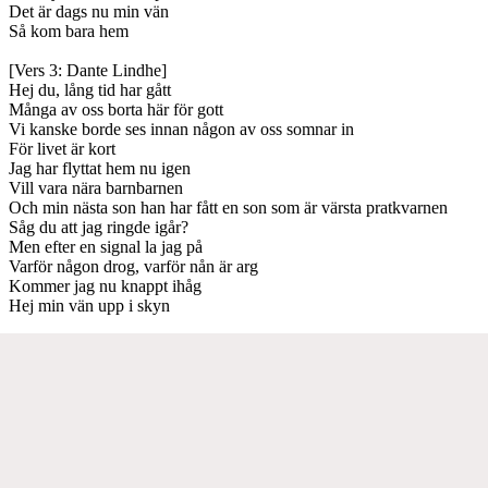
Det är dags nu min vän
Så kom bara hem
[Vers 3: Dante Lindhe]
Hej du, lång tid har gått
Många av oss borta här för gott
Vi kanske borde ses innan någon av oss somnar in
För livet är kort
Jag har flyttat hem nu igen
Vill vara nära barnbarnen
Och min nästa son han har fått en son som är värsta pratkvarnen
Såg du att jag ringde igår?
Men efter en signal la jag på
Varför någon drog, varför nån är arg
Kommer jag nu knappt ihåg
Hej min vän upp i skyn