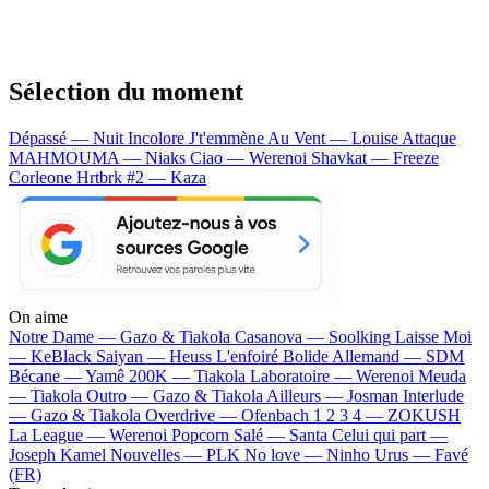
Sélection du moment
Dépassé — Nuit Incolore
J't'emmène Au Vent — Louise Attaque
MAHMOUMA — Niaks
Ciao — Werenoi
Shavkat — Freeze
Corleone
Hrtbrk #2 — Kaza
On aime
Notre Dame —
Gazo & Tiakola
Casanova —
Soolking
Laisse Moi
—
KeBlack
Saiyan —
Heuss L'enfoiré
Bolide Allemand —
SDM
Bécane —
Yamê
200K —
Tiakola
Laboratoire —
Werenoi
Meuda
—
Tiakola
Outro —
Gazo & Tiakola
Ailleurs —
Josman
Interlude
—
Gazo & Tiakola
Overdrive —
Ofenbach
1 2 3 4 —
ZOKUSH
La League —
Werenoi
Popcorn Salé —
Santa
Celui qui part —
Joseph Kamel
Nouvelles —
PLK
No love —
Ninho
Urus —
Favé
(FR)