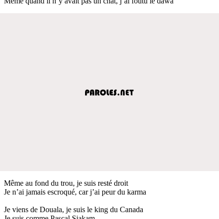
Même quand il n’y avait pas un chat, j’ai foutu le dawa
Même au fond du trou, je suis resté droit
Je n’ai jamais escroqué, car j’ai peur du karma
Je viens de Douala, je suis le king du Canada
Je suis comme Pascal Siakam