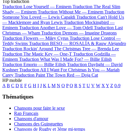
Top traduction
Traduction Lose Yourself —
Eminem
Traduction The Real Slim
Shady —
Eminem
Traduction Without Me —
Eminem
Traduction
Someone You Loved —
Lewis Capaldi
Traduction Can't Hold Us
—
Macklemore and Ryan Lewis
Traduction Mockingbird —
Eminem
Traduction Another Love —
Tom Odell
Traduction Last
Christmas —
Wham
Traduction Demons —
Imagine Dragons
Traduction Flowers —
Miley Cyrus
Traduction Lose Control —
Teddy Swims
Traduction BESO —
ROSALÍA & Rauw Alejandro
Traduction Rockin' Around The Christmas Tree —
Brenda Lee
Traduction The Magic Key —
One-T
Traduction Godzilla —
Eminem
Traduction What Was I Made For? —
Billie Eilish
Traduction Emorio —
Billie Eilish
Traduction Daylight —
David
Kushner
Traduction All I Want For Christmas Is You —
Mariah
Carey
Traduction Paint The Town Red —
Doja Cat
HP mobile
A
B
C
D
E
F
G
H
I
J
K
L
M
N
O
P
Q
R
S
T
U
V
W
X
Y
Z
0-9
Thématiques
Chansons pour faire le sexe
Rap Français
Chansons d'amour
Chansons des Guinguettes
Chansons de Rugby et 3ème mi-temps