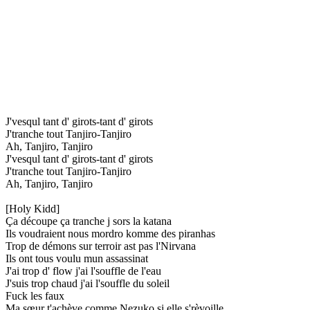
J'vesqul tant d' girots-tant d' girots
J'tranche tout Tanjiro-Tanjiro
Ah, Tanjiro, Tanjiro
J'vesqul tant d' girots-tant d' girots
J'tranche tout Tanjiro-Tanjiro
Ah, Tanjiro, Tanjiro
[Holy Kidd]
Ça découpe ça tranche j sors la katana
Ils voudraient nous mordro komme des piranhas
Trop de démons sur terroir ast pas l'Nirvana
Ils ont tous voulu mun assassinat
J'ai trop d' flow j'ai l'souffle de l'eau
J'suis trop chaud j'ai l'souffle du soleil
Fuck les faux
Ma sœur t'achève comme Nezuko si elle s'rèvoille