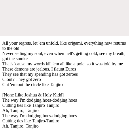
All your regrets, let 'em unfold, like origami, everything new returns
to the old
Never selling my soul, even when hell's getting cold, see my breath,
got the smoke
That's 'cause my words kill 'em all like a pole, so it was told by me
These demons are jealous, I flaunt Euros
They see that my spending has got zeroes
Clout? They got zero
Cut 'em out the circle like Tanjiro
[None Like Joshua & Holy Kidd]
The way I'm dodging hoes-dodging hoes
Cutting ties like Tanjiro-Tanjiro
Ah, Tanjiro, Tanjiro
The way I'm dodging hoes-dodging hoes
Cutting ties like Tanjiro-Tanjiro
Ah, Tanjiro, Tanjiro