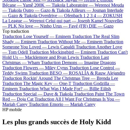
Bécane —
Yamê
200K —
Tiakola
Laboratoire —
Werenoi
Meuda
—
Tiakola
Outro —
Gazo & Tiakola
Ailleurs —
Josman
Interlude
—
Gazo & Tiakola
Overdrive —
Ofenbach
1 2 3 4 —
ZOKUSH
La League —
Werenoi
Celui qui part —
Joseph Kamel
Nouvelles
—
PLK
No love —
Ninho
Urus —
Favé (FR)
DIE —
Gazo
Top traduction
Traduction Lose Yourself —
Eminem
Traduction The Real Slim
Shady —
Eminem
Traduction Without Me —
Eminem
Traduction
Someone You Loved —
Lewis Capaldi
Traduction Another Love
—
Tom Odell
Traduction Mockingbird —
Eminem
Traduction Can't
Hold Us —
Macklemore and Ryan Lewis
Traduction Last
Christmas —
Wham
Traduction Demons —
Imagine Dragons
Traduction Flowers —
Miley Cyrus
Traduction Lose Control —
Teddy Swims
Traduction BESO —
ROSALÍA & Rauw Alejandro
Traduction Rockin' Around The Christmas Tree —
Brenda Lee
Traduction The Magic Key —
One-T
Traduction Godzilla —
Eminem
Traduction What Was I Made For? —
Billie Eilish
Traduction Special —
Dave & Tiakola
Traduction Paint The Town
Red —
Doja Cat
Traduction All I Want For Christmas Is You —
Mariah Carey
Traduction Emorio —
Mariah Carey
HP mobile
Les plus grands succès de Holy Kidd