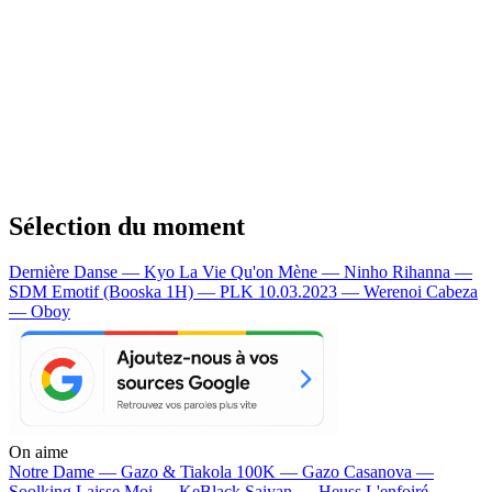
Sélection du moment
Dernière Danse — Kyo
La Vie Qu'on Mène — Ninho
Rihanna —
SDM
Emotif (Booska 1H) — PLK
10.03.2023 — Werenoi
Cabeza
— Oboy
On aime
Notre Dame —
Gazo & Tiakola
100K —
Gazo
Casanova —
Soolking
Laisse Moi —
KeBlack
Saiyan —
Heuss L'enfoiré