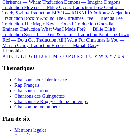
Christmas —
Wham
Traduction Demons —
Imagine Dragons
Traduction Flowers —
Miley Cyrus
Traduction Lose Control —
Teddy Swims
Traduction BESO —
ROSALÍA & Rauw Alejandro
Traduction Rockin' Around The Christmas Tree —
Brenda Lee
Traduction The Magic Key —
One-T
Traduction Godzilla —
Eminem
Traduction What Was I Made For? —
Billie Eilish
Traduction Special —
Dave & Tiakola
Traduction Paint The Town
Red —
Doja Cat
Traduction All I Want For Christmas Is You —
Mariah Carey
Traduction Emorio —
Mariah Carey
HP mobile
A
B
C
D
E
F
G
H
I
J
K
L
M
N
O
P
Q
R
S
T
U
V
W
X
Y
Z
0-9
Thématiques
Chansons pour faire le sexe
Rap Français
Chansons d'amour
Chansons des Guinguettes
Chansons de Rugby et 3ème mi-temps
Chanson bonne humeur
Plan de site
Mentions légales