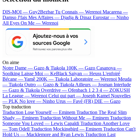
DIS-MOI — Guy2Bezbar
Tu Connais — Werenoi
Macarena —
Damso
J'fais Mes Affaires — Djadja & Dinaz
Eurostar — Ninho
All Eyes On Me — Werenoi
On aime
Notre Dame —
Gazo & Tiakola
100K —
Gazo
Casanova —
Soolking
Laisse Moi —
KeBlack
Saiyan —
Heuss L'enfoiré
Bécane —
Yamê
200K —
Tiakola
Laboratoire —
Werenoi
Meuda
—
Tiakola
Outro —
Gazo & Tiakola
Ailleurs —
Josman
Interlude
—
Gazo & Tiakola
Overdrive —
Ofenbach
1 2 3 4 —
ZOKUSH
La League —
Werenoi
Celui qui part —
Joseph Kamel
Nouvelles
—
PLK
No love —
Ninho
Urus —
Favé (FR)
DIE —
Gazo
Top traduction
Traduction Lose Yourself —
Eminem
Traduction The Real Slim
Shady —
Eminem
Traduction Without Me —
Eminem
Traduction
Someone You Loved —
Lewis Capaldi
Traduction Another Love
—
Tom Odell
Traduction Mockingbird —
Eminem
Traduction Can't
Hold Us —
Macklemore and Ryan Lewis
Traduction Last