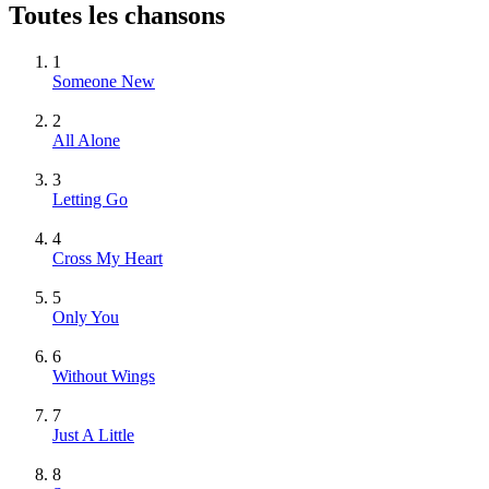
Toutes les chansons
1
Someone New
2
All Alone
3
Letting Go
4
Cross My Heart
5
Only You
6
Without Wings
7
Just A Little
8