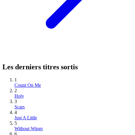
Les derniers titres sortis
1
Count On Me
2
Holy
3
Scars
4
Just A Little
5
Without Wings
6