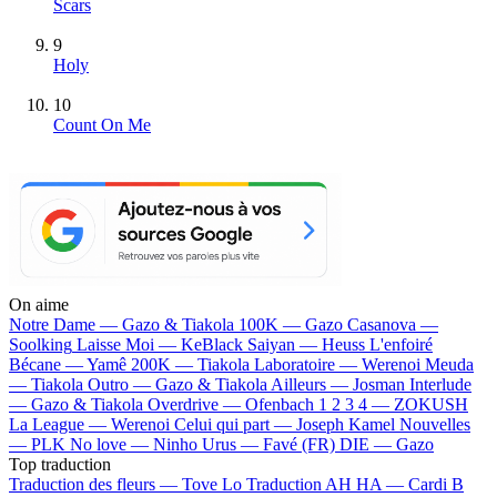
Scars
9
Holy
10
Count On Me
On aime
Notre Dame —
Gazo & Tiakola
100K —
Gazo
Casanova —
Soolking
Laisse Moi —
KeBlack
Saiyan —
Heuss L'enfoiré
Bécane —
Yamê
200K —
Tiakola
Laboratoire —
Werenoi
Meuda
—
Tiakola
Outro —
Gazo & Tiakola
Ailleurs —
Josman
Interlude
—
Gazo & Tiakola
Overdrive —
Ofenbach
1 2 3 4 —
ZOKUSH
La League —
Werenoi
Celui qui part —
Joseph Kamel
Nouvelles
—
PLK
No love —
Ninho
Urus —
Favé (FR)
DIE —
Gazo
Top traduction
Traduction des fleurs —
Tove Lo
Traduction AH HA —
Cardi B