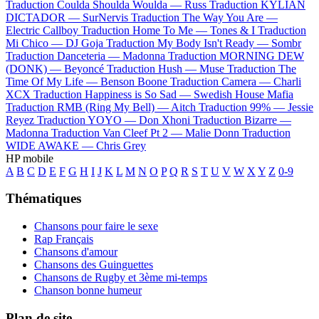
Traduction Coulda Shoulda Woulda —
Russ
Traduction KYLIAN
DICTADOR —
SurNervis
Traduction The Way You Are —
Electric Callboy
Traduction Home To Me —
Tones & I
Traduction
Mi Chico —
DJ Goja
Traduction My Body Isn't Ready —
Sombr
Traduction Danceteria —
Madonna
Traduction MORNING DEW
(DONK) —
Beyoncé
Traduction Hush —
Muse
Traduction The
Time Of My Life —
Benson Boone
Traduction Camera —
Charli
XCX
Traduction Happiness is So Sad —
Swedish House Mafia
Traduction RMB (Ring My Bell) —
Aitch
Traduction 99% —
Jessie
Reyez
Traduction YOYO —
Don Xhoni
Traduction Bizarre —
Madonna
Traduction Van Cleef Pt 2 —
Malie Donn
Traduction
WIDE AWAKE —
Chris Grey
HP mobile
A
B
C
D
E
F
G
H
I
J
K
L
M
N
O
P
Q
R
S
T
U
V
W
X
Y
Z
0-9
Thématiques
Chansons pour faire le sexe
Rap Français
Chansons d'amour
Chansons des Guinguettes
Chansons de Rugby et 3ème mi-temps
Chanson bonne humeur
Plan de site