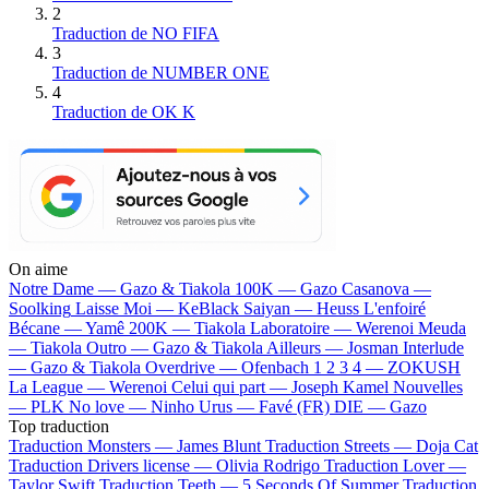
2
Traduction de NO FIFA
3
Traduction de NUMBER ONE
4
Traduction de OK K
On aime
Notre Dame —
Gazo & Tiakola
100K —
Gazo
Casanova —
Soolking
Laisse Moi —
KeBlack
Saiyan —
Heuss L'enfoiré
Bécane —
Yamê
200K —
Tiakola
Laboratoire —
Werenoi
Meuda
—
Tiakola
Outro —
Gazo & Tiakola
Ailleurs —
Josman
Interlude
—
Gazo & Tiakola
Overdrive —
Ofenbach
1 2 3 4 —
ZOKUSH
La League —
Werenoi
Celui qui part —
Joseph Kamel
Nouvelles
—
PLK
No love —
Ninho
Urus —
Favé (FR)
DIE —
Gazo
Top traduction
Traduction Monsters —
James Blunt
Traduction Streets —
Doja Cat
Traduction Drivers license —
Olivia Rodrigo
Traduction Lover —
Taylor Swift
Traduction Teeth —
5 Seconds Of Summer
Traduction