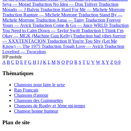
Seya —
Morad
Traduction No Idea —
Don Toliver
Traduction
Morado —
J Balvin
Traduction Hard For Me —
Michele Morrone
Traduction Rapture —
Michele Morrone
Traduction Stand By —
Michele Morrone
Traduction Agua —
Tainy
Traduction Forever
Yours —
Avicii
Traduction Come & Go —
Juice WRLD
Traduction
You Need to Calm Down —
Taylor Swift
Traduction I Think I’m
Okay —
MGK (Machine Gun Kelly)
Traduction bad vibes forever
—
XXXTENTACION
Traduction If You're Too Shy (Let Me
Know) —
The 1975
Traduction Tough Love —
Avicii
Traduction
Lovefool —
Twocolors
HP mobile
A
B
C
D
E
F
G
H
I
J
K
L
M
N
O
P
Q
R
S
T
U
V
W
X
Y
Z
0-9
Thématiques
Chansons pour faire le sexe
Rap Français
Chansons d'amour
Chansons des Guinguettes
Chansons de Rugby et 3ème mi-temps
Chanson bonne humeur
Plan de site