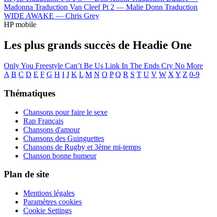
Madonna
Traduction Van Cleef Pt 2 —
Malie Donn
Traduction
WIDE AWAKE —
Chris Grey
HP mobile
Les plus grands succès de Headie One
Only You Freestyle
Can’t Be Us
Link In The Ends
Cry No More
A
B
C
D
E
F
G
H
I
J
K
L
M
N
O
P
Q
R
S
T
U
V
W
X
Y
Z
0-9
Thématiques
Chansons pour faire le sexe
Rap Français
Chansons d'amour
Chansons des Guinguettes
Chansons de Rugby et 3ème mi-temps
Chanson bonne humeur
Plan de site
Mentions légales
Paramètres cookies
Cookie Settings