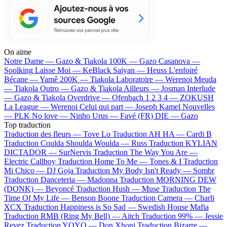
On aime
Notre Dame —
Gazo & Tiakola
100K —
Gazo
Casanova —
Soolking
Laisse Moi —
KeBlack
Saiyan —
Heuss L'enfoiré
Bécane —
Yamê
200K —
Tiakola
Laboratoire —
Werenoi
Meuda
—
Tiakola
Outro —
Gazo & Tiakola
Ailleurs —
Josman
Interlude
—
Gazo & Tiakola
Overdrive —
Ofenbach
1 2 3 4 —
ZOKUSH
La League —
Werenoi
Celui qui part —
Joseph Kamel
Nouvelles
—
PLK
No love —
Ninho
Urus —
Favé (FR)
DIE —
Gazo
Top traduction
Traduction des fleurs —
Tove Lo
Traduction AH HA —
Cardi B
Traduction Coulda Shoulda Woulda —
Russ
Traduction KYLIAN
DICTADOR —
SurNervis
Traduction The Way You Are —
Electric Callboy
Traduction Home To Me —
Tones & I
Traduction
Mi Chico —
DJ Goja
Traduction My Body Isn't Ready —
Sombr
Traduction Danceteria —
Madonna
Traduction MORNING DEW
(DONK) —
Beyoncé
Traduction Hush —
Muse
Traduction The
Time Of My Life —
Benson Boone
Traduction Camera —
Charli
XCX
Traduction Happiness is So Sad —
Swedish House Mafia
Traduction RMB (Ring My Bell) —
Aitch
Traduction 99% —
Jessie
Reyez
Traduction YOYO —
Don Xhoni
Traduction Bizarre —