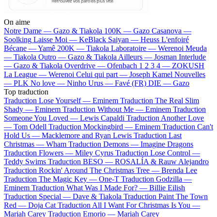
On aime
Notre Dame —
Gazo & Tiakola
100K —
Gazo
Casanova —
Soolking
Laisse Moi —
KeBlack
Saiyan —
Heuss L'enfoiré
Bécane —
Yamê
200K —
Tiakola
Laboratoire —
Werenoi
Meuda
—
Tiakola
Outro —
Gazo & Tiakola
Ailleurs —
Josman
Interlude
—
Gazo & Tiakola
Overdrive —
Ofenbach
1 2 3 4 —
ZOKUSH
La League —
Werenoi
Celui qui part —
Joseph Kamel
Nouvelles
—
PLK
No love —
Ninho
Urus —
Favé (FR)
DIE —
Gazo
Top traduction
Traduction Lose Yourself —
Eminem
Traduction The Real Slim
Shady —
Eminem
Traduction Without Me —
Eminem
Traduction
Someone You Loved —
Lewis Capaldi
Traduction Another Love
—
Tom Odell
Traduction Mockingbird —
Eminem
Traduction Can't
Hold Us —
Macklemore and Ryan Lewis
Traduction Last
Christmas —
Wham
Traduction Demons —
Imagine Dragons
Traduction Flowers —
Miley Cyrus
Traduction Lose Control —
Teddy Swims
Traduction BESO —
ROSALÍA & Rauw Alejandro
Traduction Rockin' Around The Christmas Tree —
Brenda Lee
Traduction The Magic Key —
One-T
Traduction Godzilla —
Eminem
Traduction What Was I Made For? —
Billie Eilish
Traduction Special —
Dave & Tiakola
Traduction Paint The Town
Red —
Doja Cat
Traduction All I Want For Christmas Is You —
Mariah Carey
Traduction Emorio —
Mariah Carey