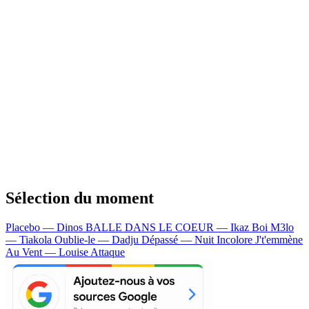
Sélection du moment
Placebo — Dinos
BALLE DANS LE COEUR — Ikaz Boi
M3lo
— Tiakola
Oublie-le — Dadju
Dépassé — Nuit Incolore
J't'emmène
Au Vent — Louise Attaque