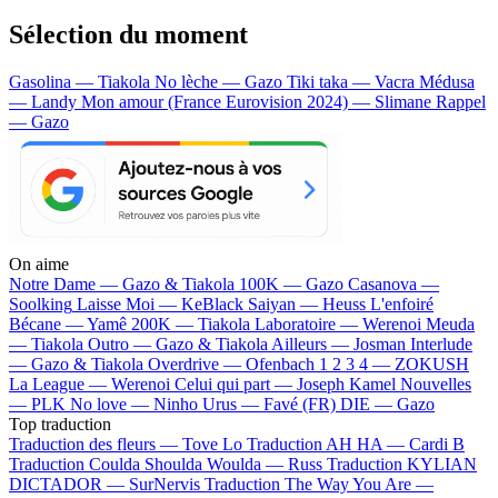
Sélection du moment
Gasolina — Tiakola
No lèche — Gazo
Tiki taka — Vacra
Médusa
— Landy
Mon amour (France Eurovision 2024) — Slimane
Rappel
— Gazo
On aime
Notre Dame —
Gazo & Tiakola
100K —
Gazo
Casanova —
Soolking
Laisse Moi —
KeBlack
Saiyan —
Heuss L'enfoiré
Bécane —
Yamê
200K —
Tiakola
Laboratoire —
Werenoi
Meuda
—
Tiakola
Outro —
Gazo & Tiakola
Ailleurs —
Josman
Interlude
—
Gazo & Tiakola
Overdrive —
Ofenbach
1 2 3 4 —
ZOKUSH
La League —
Werenoi
Celui qui part —
Joseph Kamel
Nouvelles
—
PLK
No love —
Ninho
Urus —
Favé (FR)
DIE —
Gazo
Top traduction
Traduction des fleurs —
Tove Lo
Traduction AH HA —
Cardi B
Traduction Coulda Shoulda Woulda —
Russ
Traduction KYLIAN
DICTADOR —
SurNervis
Traduction The Way You Are —