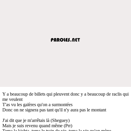
Y a beaucoup de billets qui pleuvent donc y a beaucoup de raclis qui
me veulent
T'as vu les galères qu'on a surmontées
Donc on ne signera pas tant qu'il n'y aura pas le montant
J'ai dit que je m'arrêtais là (Sheguey)
Mais je suis revenu quand même (Prr)
Tema la kichta, tema le train de vie, tema la vie qu'on mène