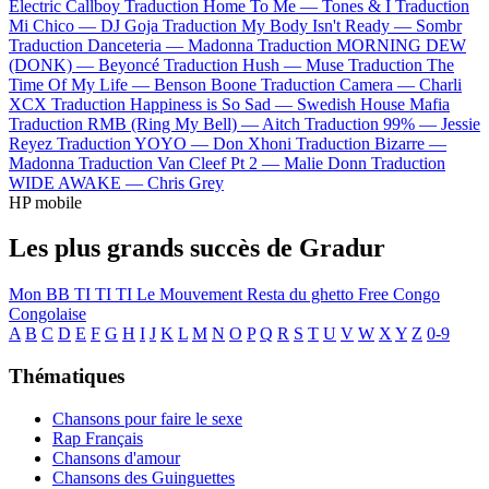
Electric Callboy
Traduction Home To Me —
Tones & I
Traduction
Mi Chico —
DJ Goja
Traduction My Body Isn't Ready —
Sombr
Traduction Danceteria —
Madonna
Traduction MORNING DEW
(DONK) —
Beyoncé
Traduction Hush —
Muse
Traduction The
Time Of My Life —
Benson Boone
Traduction Camera —
Charli
XCX
Traduction Happiness is So Sad —
Swedish House Mafia
Traduction RMB (Ring My Bell) —
Aitch
Traduction 99% —
Jessie
Reyez
Traduction YOYO —
Don Xhoni
Traduction Bizarre —
Madonna
Traduction Van Cleef Pt 2 —
Malie Donn
Traduction
WIDE AWAKE —
Chris Grey
HP mobile
Les plus grands succès de Gradur
Mon BB
TI TI TI
Le Mouvement
Resta du ghetto
Free Congo
Congolaise
A
B
C
D
E
F
G
H
I
J
K
L
M
N
O
P
Q
R
S
T
U
V
W
X
Y
Z
0-9
Thématiques
Chansons pour faire le sexe
Rap Français
Chansons d'amour
Chansons des Guinguettes