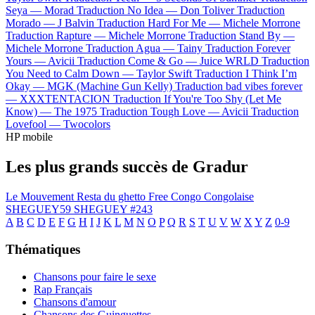
Seya —
Morad
Traduction No Idea —
Don Toliver
Traduction
Morado —
J Balvin
Traduction Hard For Me —
Michele Morrone
Traduction Rapture —
Michele Morrone
Traduction Stand By —
Michele Morrone
Traduction Agua —
Tainy
Traduction Forever
Yours —
Avicii
Traduction Come & Go —
Juice WRLD
Traduction
You Need to Calm Down —
Taylor Swift
Traduction I Think I’m
Okay —
MGK (Machine Gun Kelly)
Traduction bad vibes forever
—
XXXTENTACION
Traduction If You're Too Shy (Let Me
Know) —
The 1975
Traduction Tough Love —
Avicii
Traduction
Lovefool —
Twocolors
HP mobile
Les plus grands succès de Gradur
Le Mouvement
Resta du ghetto
Free Congo
Congolaise
SHEGUEY59
SHEGUEY #243
A
B
C
D
E
F
G
H
I
J
K
L
M
N
O
P
Q
R
S
T
U
V
W
X
Y
Z
0-9
Thématiques
Chansons pour faire le sexe
Rap Français
Chansons d'amour
Chansons des Guinguettes