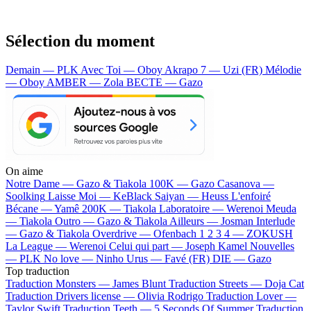
Sélection du moment
Demain — PLK
Avec Toi — Oboy
Akrapo 7 — Uzi (FR)
Mélodie
— Oboy
AMBER — Zola
BECTE — Gazo
On aime
Notre Dame —
Gazo & Tiakola
100K —
Gazo
Casanova —
Soolking
Laisse Moi —
KeBlack
Saiyan —
Heuss L'enfoiré
Bécane —
Yamê
200K —
Tiakola
Laboratoire —
Werenoi
Meuda
—
Tiakola
Outro —
Gazo & Tiakola
Ailleurs —
Josman
Interlude
—
Gazo & Tiakola
Overdrive —
Ofenbach
1 2 3 4 —
ZOKUSH
La League —
Werenoi
Celui qui part —
Joseph Kamel
Nouvelles
—
PLK
No love —
Ninho
Urus —
Favé (FR)
DIE —
Gazo
Top traduction
Traduction Monsters —
James Blunt
Traduction Streets —
Doja Cat
Traduction Drivers license —
Olivia Rodrigo
Traduction Lover —
Taylor Swift
Traduction Teeth —
5 Seconds Of Summer
Traduction